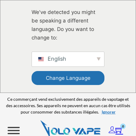
Passer au contenu principal
Passer au pied de page
We've detected you might
be speaking a different
language. Do you want to
change to:
English
Change Language
Ce commerçant vend exclusivement des appareils de vapotage et
des accessoires. Ses appareils ne peuvent en aucun cas être utilisés
pour consommer des substances illégales.
Ignorer
0