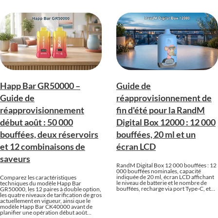
Happ Bar GR50000 –
Guide de
Guide de
réapprovisionnement de
réapprovisionnement
fin d'été pour la RandM
début août : 50 000
Digital Box 12000 : 12 000
bouffées, deux réservoirs
bouffées, 20 ml et un
et 12 combinaisons de
écran LCD
saveurs
RandM Digital Box 12 000 bouffées : 12
000 bouffées nominales, capacité
indiquée de 20 ml, écran LCD affichant
Comparez les caractéristiques
le niveau de batterie et le nombre de
techniques du modèle Happ Bar
bouffées, recharge via port Type-C, et…
GR50000, les 12 paires à double option,
les quatre niveaux de tarification de gros
actuellement en vigueur, ainsi que le
modèle Happ Bar CK40000 avant de
planifier une opération début août…