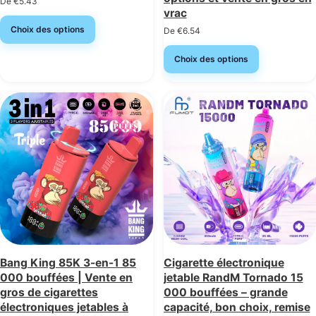
De
€
5.43
vrac
Choix des options
De
€
6.54
Choix des options
Bang King 85K 3-en-1 85
Cigarette électronique
000 bouffées | Vente en
jetable RandM Tornado 15
gros de cigarettes
000 bouffées – grande
électroniques jetables à
capacité, bon choix, remise