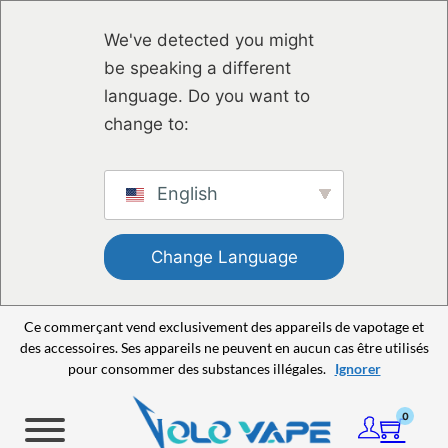
Passer au contenu principal
Passer au pied de page
We've detected you might
be speaking a different
language. Do you want to
change to:
English
Change Language
Ce commerçant vend exclusivement des appareils de vapotage et
des accessoires. Ses appareils ne peuvent en aucun cas être utilisés
pour consommer des substances illégales.
Ignorer
0