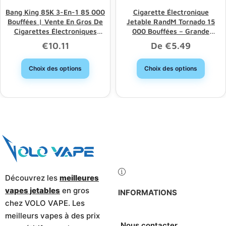
Bang King 85K 3-En-1 85 000
Cigarette Électronique
Bouffées | Vente En Gros De
Jetable RandM Tornado 15
Cigarettes Électroniques
000 Bouffées – Grande
Jetables À Longue Durée De
Capacité, Bon Choix, Remise
€
10.11
De
€
5.49
Vie Et À Triple Option
Sur Les Achats En Gros
Choix des options
Choix des options
Découvrez les
meilleures
vapes jetables
en gros
INFORMATIONS
chez VOLO VAPE. Les
meilleurs vapes à des prix
Nous contacter