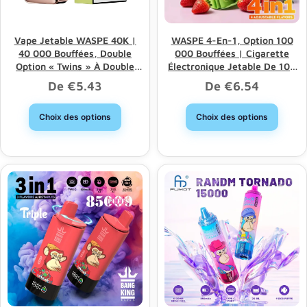
Vape Jetable WASPE 40K |
WASPE 4-En-1, Option 100
40 000 Bouffées, Double
000 Bouffées | Cigarette
Option « Twins » À Double
Électronique Jetable De 100
Maillage
000 Bouffées Avec 4 Options
De
€
5.43
De
€
6.54
Et Vente En Gros En Vrac
Choix des options
Choix des options