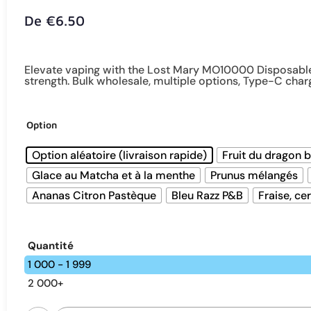
De
€
6.50
Elevate vaping with the Lost Mary MO10000 Disposable 
strength. Bulk wholesale, multiple options, Type-C char
Option
Option aléatoire (livraison rapide)
Fruit du dragon 
Glace au Matcha et à la menthe
Prunus mélangés
Ananas Citron Pastèque
Bleu Razz P&B
Fraise, cer
Quantité
1 000 - 1 999
2 000+