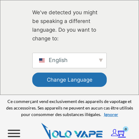
Passer au contenu principal
Passer au pied de page
We've detected you might
be speaking a different
language. Do you want to
change to:
English
Change Language
Ce commerçant vend exclusivement des appareils de vapotage et
des accessoires. Ses appareils ne peuvent en aucun cas être utilisés
pour consommer des substances illégales.
Ignorer
0