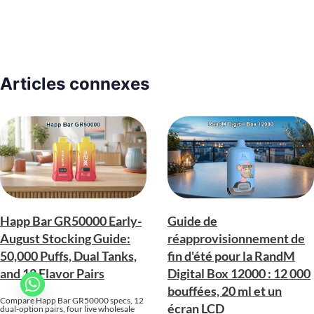
Articles connexes
Happ Bar GR50000 Early-
Guide de
August Stocking Guide:
réapprovisionnement de
50,000 Puffs, Dual Tanks,
fin d'été pour la RandM
and 12 Flavor Pairs
Digital Box 12000 : 12 000
bouffées, 20 ml et un
Compare Happ Bar GR50000 specs, 12
écran LCD
dual-option pairs, four live wholesale