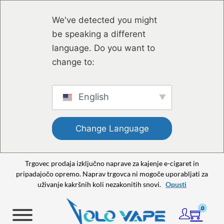
Preskoči na glavno vsebino
Preskoči na nogo strani
We've detected you might
be speaking a different
language. Do you want to
change to:
English
Change Language
Trgovec prodaja izključno naprave za kajenje e-cigaret in
pripadajočo opremo. Naprav trgovca ni mogoče uporabljati za
uživanje kakršnih koli nezakonitih snovi.
Opusti
0