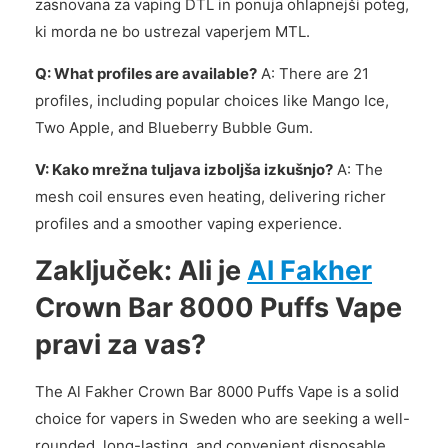
zasnovana za vaping DTL in ponuja ohlapnejši poteg,
ki morda ne bo ustrezal vaperjem MTL.
Q: What profiles are available?
A: There are 21
profiles, including popular choices like Mango Ice,
Two Apple, and Blueberry Bubble Gum.
V: Kako mrežna tuljava izboljša izkušnjo?
A: The
mesh coil ensures even heating, delivering richer
profiles and a smoother vaping experience.
Zaključek: Ali je
Al Fakher
Crown Bar 8000 Puffs Vape
pravi za vas?
The Al Fakher Crown Bar 8000 Puffs Vape is a solid
choice for vapers in Sweden who are seeking a well-
rounded, long-lasting, and convenient disposable