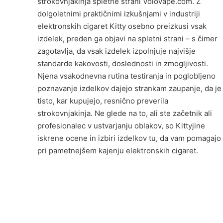
strokovnjakinja spletne strani VoloVape.com. Z
dolgoletnimi praktičnimi izkušnjami v industriji
elektronskih cigaret Kitty osebno preizkusi vsak
izdelek, preden ga objavi na spletni strani – s čimer
zagotavlja, da vsak izdelek izpolnjuje najvišje
standarde kakovosti, doslednosti in zmogljivosti.
Njena vsakodnevna rutina testiranja in poglobljeno
poznavanje izdelkov dajejo strankam zaupanje, da je
tisto, kar kupujejo, resnično preverila
strokovnjakinja. Ne glede na to, ali ste začetnik ali
profesionalec v ustvarjanju oblakov, so Kittyjine
iskrene ocene in izbiri izdelkov tu, da vam pomagajo
pri pametnejšem kajenju elektronskih cigaret.