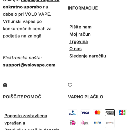
enkratno uporabo
na
INFORMACIJE
debelo pri VOLO VAPE.
Vrhunski vapes po
Pišite nam
konkurenčnih cenah za
Moj račun
podjetja na zalogi!
Trgovina
O nas
Sledenje naročilu
Elektronska pošta:
support@volovape.com
POIŠČITE POMOČ
VARNO PLAČILO
Pogosto zastavljena
vprašanja