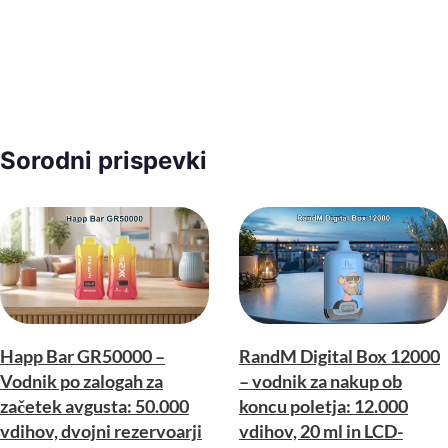
Sorodni prispevki
Happ Bar GR50000 –
RandM Digital Box 12000
Vodnik po zalogah za
– vodnik za nakup ob
začetek avgusta: 50.000
koncu poletja: 12.000
vdihov, dvojni rezervoarji
vdihov, 20 ml in LCD-