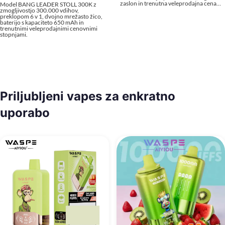
zaslon in trenutna veleprodajna cena…
Model BANG LEADER STOLL 300K z
zmogljivostjo 300.000 vdihov,
preklopom 6 v 1, dvojno mrežasto žico,
baterijo s kapaciteto 650 mAh in
trenutnimi veleprodajnimi cenovnimi
stopnjami.
Priljubljeni vapes za enkratno
uporabo