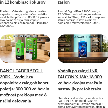
in 12 kombinacij okusov
zaslon
Preden načrtujete dogodek v začetku
RandM Digital Box 12000 ponuja
avgusta, primerjajte tehnične podatke
12.000 nazivnih vdihov, navedeno
modela Happ Bar GR50000, 12 parov z
kapaciteto 20 ml, LCD-zaslon za prikaz
dvojno možnostjo, štiri stopnje
stanja baterije in števila vdihov,
veleprodajnih cen ter model Happ Bar
polnjenje prek vtičnice tipa C ter…
CK40000…
BANG LEADER STOLL
Vodnik po zalogi JNR
300K – Vodnik za
FALCON X 18K: 18.000
dopolnitev zalog ob koncu
vdihov, dvojna mreža in
poletja: 300.000 vdihov in
nastavljiv pretok zraka
možnost preklopa med 6
Navodila za skladiščenje modela JNR
načini delovanja
FALCON X 18K: 18.000 vdihov,
prostornina 24 ml, dvojna mreža 0,6
ohma, nastavljiv pretok zraka, digitalni