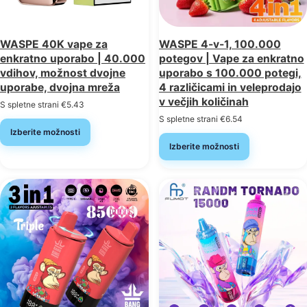
WASPE 40K vape za
WASPE 4-v-1, 100.000
enkratno uporabo | 40.000
potegov | Vape za enkratno
vdihov, možnost dvojne
uporabo s 100.000 potegi,
uporabe, dvojna mreža
4 različicami in veleprodajo
v večjih količinah
S spletne strani
€
5.43
S spletne strani
€
6.54
Izberite možnosti
Izberite možnosti