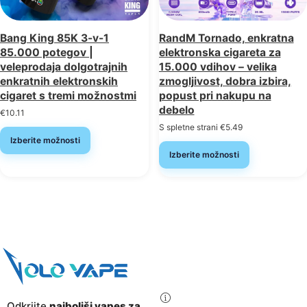
Bang King 85K 3-v-1
RandM Tornado, enkratna
85.000 potegov |
elektronska cigareta za
veleprodaja dolgotrajnih
15.000 vdihov – velika
enkratnih elektronskih
zmogljivost, dobra izbira,
cigaret s tremi možnostmi
popust pri nakupu na
debelo
€
10.11
S spletne strani
€
5.49
Izberite možnosti
Izberite možnosti
Odkrijte
najboljši vapes za