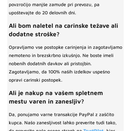
povzročijo manjše zamude pri prevozu, pa
upoštevajte do 20 delovnih dni.
Ali bom naletel na carinske težave ali
dodatne stroške?
Opravljamo vse postopke carinjenja in zagotavljamo
nemoteno in brezskrbno izkušnjo. Ne boste imeli
nobenih dodatnih davkov ali pristojbin.
Zagotavljamo, da 100% naših izdelkov uspešno
opravi carinski postopek.
Ali je nakup na vašem spletnem
mestu varen in zanesljiv?
Da, ponujamo varne transakcije PayPal z zaščito
kupca. Našo zanesljivost lahko preverite tudi tako,
da preverite naše ocene strank na
TrustPilot
, kjer