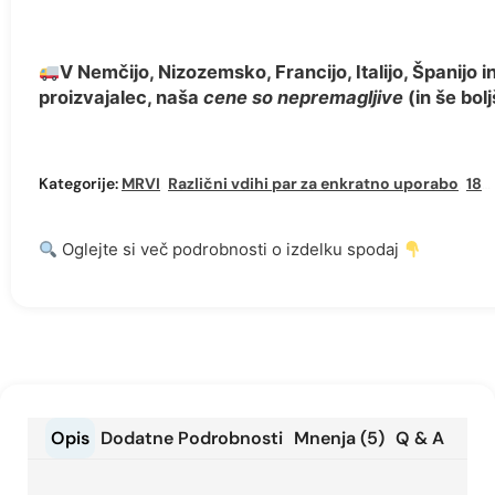
V Nemčijo, Nizozemsko, Francijo, Italijo, Španijo 
proizvajalec, naša
cene so nepremagljive
(in še bol
Kategorije:
MRVI
,
Različni vdihi par za enkratno uporabo
,
18000 Puffs za enkratno uporabo Vape
Oglejte si več podrobnosti o izdelku spodaj
Opis
Dodatne Podrobnosti
Mnenja (5)
Q & A