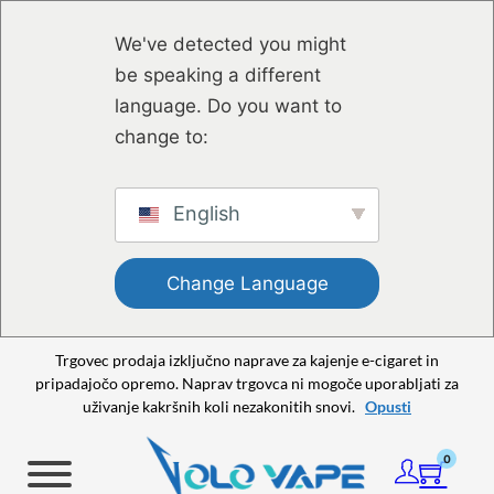
Preskoči na glavno vsebino
Preskoči na nogo strani
We've detected you might
be speaking a different
language. Do you want to
change to:
English
Change Language
Trgovec prodaja izključno naprave za kajenje e-cigaret in
pripadajočo opremo. Naprav trgovca ni mogoče uporabljati za
uživanje kakršnih koli nezakonitih snovi.
Opusti
0