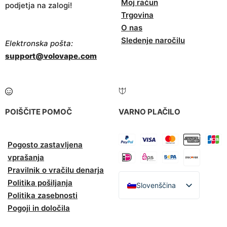
Moj račun
podjetja na zalogi!
Trgovina
O nas
Sledenje naročilu
Elektronska pošta:
support@volovape.com
POIŠČITE POMOČ
VARNO PLAČILO
Pogosto zastavljena
vprašanja
Pravilnik o vračilu denarja
Politika pošiljanja
Slovenščina
Politika zasebnosti
English
Pogoji in določila
Español