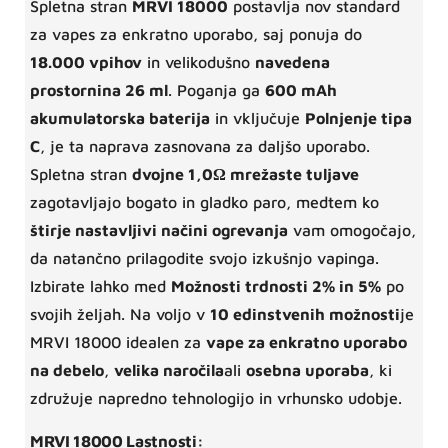
Spletna stran
MRVI 18000
postavlja nov standard
za vapes za enkratno uporabo, saj ponuja do
18.000 vpihov
in velikodušno
navedena
prostornina 26 ml
. Poganja ga
600 mAh
akumulatorska baterija
in vključuje
Polnjenje tipa
C
, je ta naprava zasnovana za daljšo uporabo.
Spletna stran
dvojne 1,0Ω mrežaste tuljave
zagotavljajo bogato in gladko paro, medtem ko
štirje nastavljivi načini ogrevanja
vam omogočajo,
da natančno prilagodite svojo izkušnjo vapinga.
Izbirate lahko med
Možnosti trdnosti 2% in 5%
po
svojih željah. Na voljo v
10 edinstvenih možnosti
je
MRVI 18000 idealen za
vape za enkratno uporabo
na debelo
,
velika naročila
ali
osebna uporaba
, ki
združuje napredno tehnologijo in vrhunsko udobje.
MRVI 18000 Lastnosti: