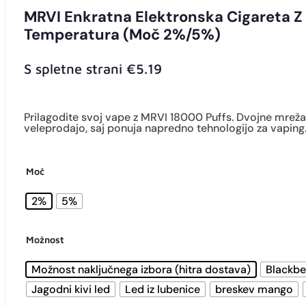
MRVI ENKRATNA ELEKTRONSKA CIGARETA Z 18.000 VPIHOV – DVOJNA MR
MRVI Enkratna Elektronska Cigareta Z 
Temperatura (moč 2%/5%)
S spletne strani
€
5.19
Prilagodite svoj vape z MRVI 18000 Puffs. Dvojne mrežast
veleprodajo, saj ponuja napredno tehnologijo za vaping
Moč
2%
5%
Možnost
Možnost naključnega izbora (hitra dostava)
Blackbe
Jagodni kivi led
Led iz lubenice
breskev mango