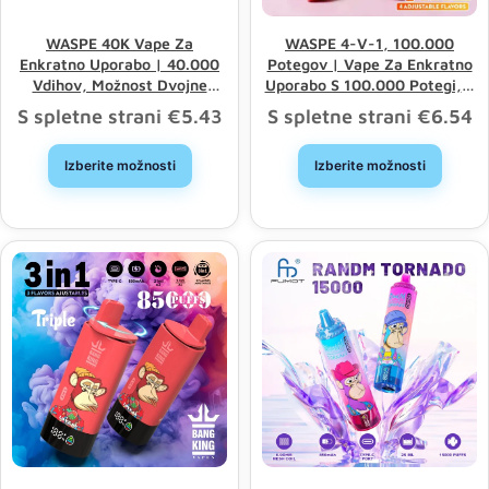
WASPE 40K Vape Za
WASPE 4-V-1, 100.000
Enkratno Uporabo | 40.000
Potegov | Vape Za Enkratno
Vdihov, Možnost Dvojne
Uporabo S 100.000 Potegi, 4
Uporabe, Dvojna Mreža
Različicami In Veleprodajo V
S spletne strani
€
5.43
S spletne strani
€
6.54
Večjih Količinah
Izberite možnosti
Izberite možnosti