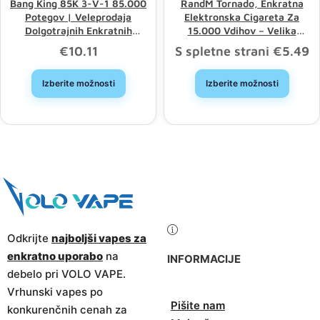
Bang King 85K 3-V-1 85.000
RandM Tornado, Enkratna
Potegov | Veleprodaja
Elektronska Cigareta Za
Dolgotrajnih Enkratnih
15.000 Vdihov – Velika
Elektronskih Cigaret S Tremi
Zmogljivost, Dobra Izbira,
€
10.11
S spletne strani
€
5.49
Možnostmi
Popust Pri Nakupu Na Debelo
Izberite možnosti
Izberite možnosti
Odkrijte
najboljši vapes za
enkratno uporabo
na
INFORMACIJE
debelo pri VOLO VAPE.
Vrhunski vapes po
Pišite nam
konkurenčnih cenah za