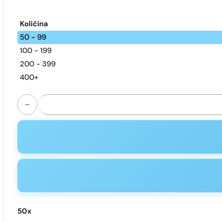
Količina
50 - 99
100 - 199
200 - 399
400+
MRVI 18000 Puffs Disposable Vape - Dual Mesh Coil & Adju
50
x