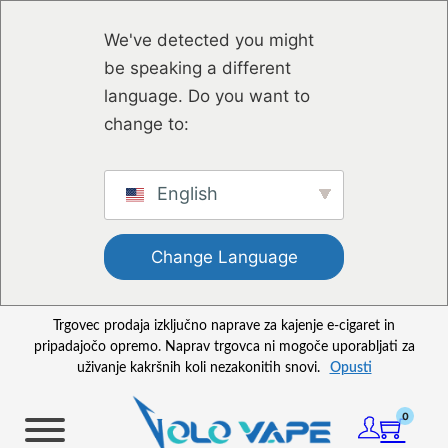
Preskoči na glavno vsebino
Preskoči na nogo strani
We've detected you might
be speaking a different
language. Do you want to
change to:
English
Change Language
Trgovec prodaja izključno naprave za kajenje e-cigaret in
pripadajočo opremo. Naprav trgovca ni mogoče uporabljati za
uživanje kakršnih koli nezakonitih snovi.
Opusti
0