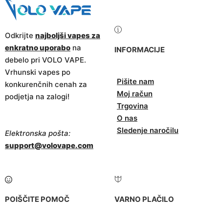
Odkrijte
najboljši vapes za
enkratno uporabo
na
INFORMACIJE
debelo pri VOLO VAPE.
Vrhunski vapes po
Pišite nam
konkurenčnih cenah za
Moj račun
podjetja na zalogi!
Trgovina
O nas
Sledenje naročilu
Elektronska pošta:
support@volovape.com
POIŠČITE POMOČ
VARNO PLAČILO