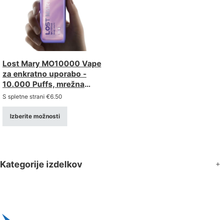
Lost Mary MO10000 Vape
za enkratno uporabo -
10.000 Puffs, mrežna
tuljava, preprečevanje
S spletne strani
€
6.50
suhega udara
Izberite možnosti
Kategorije izdelkov