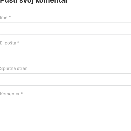
Pusti svoj komentar
Ime *
E-pošta *
Spletna stran
Komentar
*