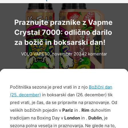
Praznujte praznike z Vapme
Crystal 7000: odlično darilo
za božič in boksarski dan!
VOLO VAPE
30. november 2024
2 komentar
Počitniška sezona je pred vrati in z njo
Božični dan
(25. december)
in boksarski dan (26. december) tik
pred vrati, je čas, da se pripravite na praznovanje. Od
velikih božičnih pojedin v
Pariz
in .
Rim
duhovitim
tradicijam na Boxing Day v
London
in .
Dublin
, je
sezona polna veselja in praznovanja. Ne glede na to,