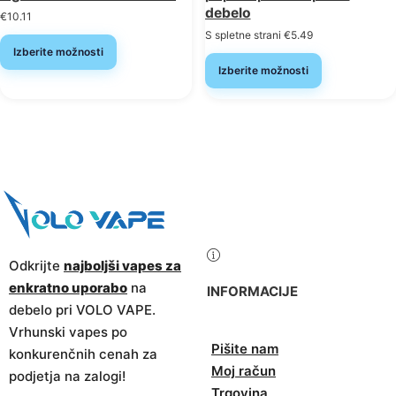
debelo
€
10.11
S spletne strani
€
5.49
Izberite možnosti
Izberite možnosti
Odkrijte
najboljši vapes za
enkratno uporabo
na
INFORMACIJE
debelo pri VOLO VAPE.
Vrhunski vapes po
Pišite nam
konkurenčnih cenah za
Moj račun
podjetja na zalogi!
Trgovina