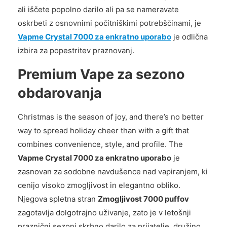
ali iščete popolno darilo ali pa se nameravate
oskrbeti z osnovnimi počitniškimi potrebščinami, je
Vapme Crystal 7000 za enkratno uporabo
je odlična
izbira za popestritev praznovanj.
Premium Vape za sezono
obdarovanja
Christmas is the season of joy, and there’s no better
way to spread holiday cheer than with a gift that
combines convenience, style, and profile. The
Vapme Crystal 7000 za enkratno uporabo
je
zasnovan za sodobne navdušence nad vapiranjem, ki
cenijo visoko zmogljivost in elegantno obliko.
Njegova spletna stran
Zmogljivost 7000 puffov
zagotavlja dolgotrajno uživanje, zato je v letošnji
praznični sezoni skrbno darilo za prijatelje, družino