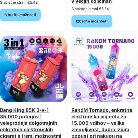
v večjih količinah
S spletne strani
€
5.43
S spletne strani
€
6.54
Izberite možnosti
Izberite možnosti
Bang King 85K 3-v-1
RandM Tornado, enkratna
85.000 potegov |
elektronska cigareta za
veleprodaja dolgotrajnih
15.000 vdihov – velika
enkratnih elektronskih
zmogljivost, dobra izbira,
cigaret s tremi možnostmi
popust pri nakupu na