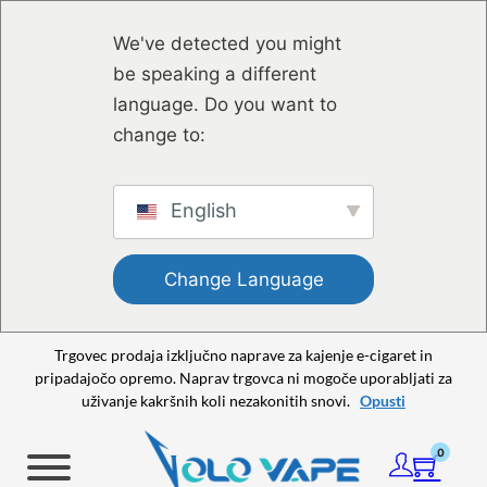
Preskoči na glavno vsebino
Preskoči na nogo strani
We've detected you might
be speaking a different
language. Do you want to
change to:
English
Change Language
Trgovec prodaja izključno naprave za kajenje e-cigaret in
pripadajočo opremo. Naprav trgovca ni mogoče uporabljati za
uživanje kakršnih koli nezakonitih snovi.
Opusti
0