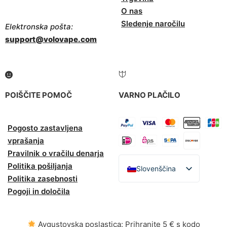
O nas
Sledenje naročilu
Elektronska pošta:
support@volovape.com
POIŠČITE POMOČ
VARNO PLAČILO
Pogosto zastavljena
vprašanja
Pravilnik o vračilu denarja
Politika pošiljanja
Slovenščina
Politika zasebnosti
English
Pogoji in določila
Español
Italiano
Avgustovska poslastica: Prihranite 5 € s kodo