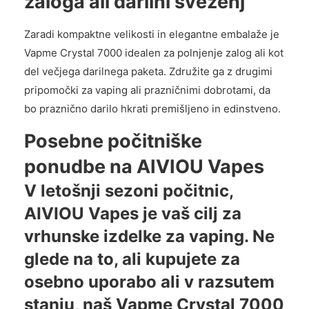
zaloga ali darilni sveženj
Zaradi kompaktne velikosti in elegantne embalaže je
Vapme Crystal 7000 idealen za polnjenje zalog ali kot
del večjega darilnega paketa. Združite ga z drugimi
pripomočki za vaping ali prazničnimi dobrotami, da
bo praznično darilo hkrati premišljeno in edinstveno.
Posebne počitniške
ponudbe na AIVIOU Vapes
V letošnji sezoni počitnic,
AIVIOU Vapes
je vaš cilj za
vrhunske izdelke za vaping. Ne
glede na to, ali kupujete za
osebno uporabo ali v razsutem
stanju, naš Vapme Crystal 7000