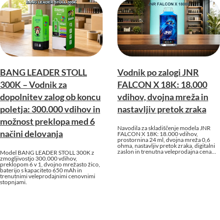
BANG LEADER STOLL
Vodnik po zalogi JNR
300K – Vodnik za
FALCON X 18K: 18.000
dopolnitev zalog ob koncu
vdihov, dvojna mreža in
poletja: 300.000 vdihov in
nastavljiv pretok zraka
možnost preklopa med 6
Navodila za skladiščenje modela JNR
načini delovanja
FALCON X 18K: 18.000 vdihov,
prostornina 24 ml, dvojna mreža 0,6
ohma, nastavljiv pretok zraka, digitalni
zaslon in trenutna veleprodajna cena…
Model BANG LEADER STOLL 300K z
zmogljivostjo 300.000 vdihov,
preklopom 6 v 1, dvojno mrežasto žico,
baterijo s kapaciteto 650 mAh in
trenutnimi veleprodajnimi cenovnimi
stopnjami.