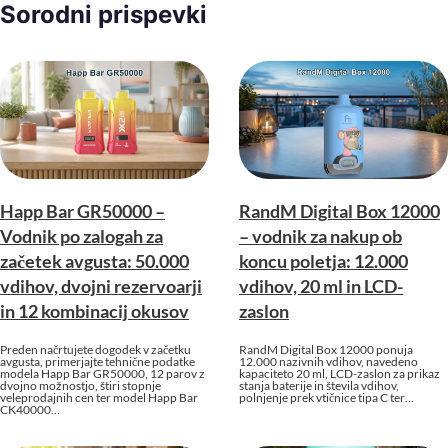
Sorodni prispevki
Happ Bar GR50000 –
RandM Digital Box 12000
Vodnik po zalogah za
– vodnik za nakup ob
začetek avgusta: 50.000
koncu poletja: 12.000
vdihov, dvojni rezervoarji
vdihov, 20 ml in LCD-
in 12 kombinacij okusov
zaslon
Preden načrtujete dogodek v začetku
RandM Digital Box 12000 ponuja
avgusta, primerjajte tehnične podatke
12.000 nazivnih vdihov, navedeno
modela Happ Bar GR50000, 12 parov z
kapaciteto 20 ml, LCD-zaslon za prikaz
dvojno možnostjo, štiri stopnje
stanja baterije in števila vdihov,
veleprodajnih cen ter model Happ Bar
polnjenje prek vtičnice tipa C ter…
CK40000…