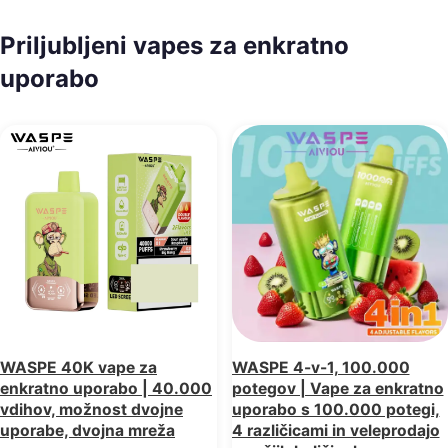
Priljubljeni vapes za enkratno
uporabo
WASPE 40K vape za
WASPE 4-v-1, 100.000
enkratno uporabo | 40.000
potegov | Vape za enkratno
vdihov, možnost dvojne
uporabo s 100.000 potegi,
uporabe, dvojna mreža
4 različicami in veleprodajo