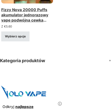
Fizzy Nova 20000 Puffs
akumulator jednorazowy
vape podwójna cewka
siatkowa, ekran LCD, luzem
Z
€
5.60
i hurtowo
Wybierz opcje
Kategoria produktów
Odkryj
najlepsze