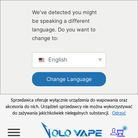
Przejdź do głównej treści
Przejdź do stopki
We've detected you might
be speaking a different
language. Do you want to
change to:
English
Change Language
Sprzedawca oferuje wyłącznie urządzenia do wapowania oraz
akcesoria do nich. Urządzeń sprzedawcy nie można wykorzystywać
do zażywania jakichkolwiek nielegalnych substancji.
Odrzuć
0