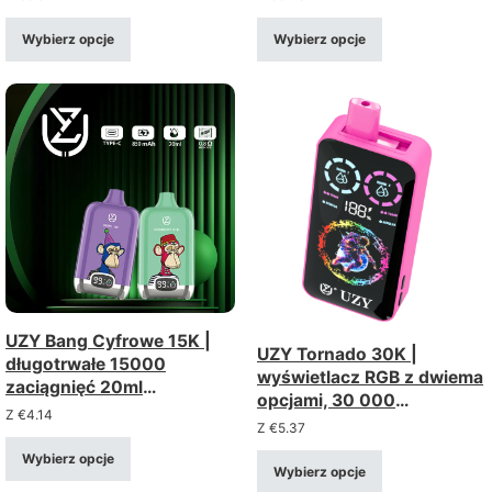
powietrza, jednorazowy
000 zaciągnięć,
vape luzem
wyposażony w
Wybierz opcje
Wybierz opcje
inteligentny wyświetlacz i
poczwórną cewkę
siatkową
UZY Bang Cyfrowe 15K |
UZY Tornado 30K |
długotrwałe 15000
wyświetlacz RGB z dwiema
zaciągnięć 20ml
opcjami, 30 000
wyświetlacz LED luzem
Z
€
4.14
zaciągnięć, mega zbiornik
Z
€
5.37
jednorazowe vape
o pojemności 40 ml,
Wybierz opcje
jednorazowy vape w
Wybierz opcje