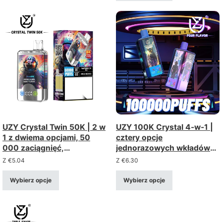
opakowaniu zbiorczym
UZY Crystal Twin 50K | 2 w
UZY 100K Crystal 4-w-1 |
1 z dwiema opcjami, 50
cztery opcje
000 zaciągnięć,
jednorazowych wkładów
inteligentny wyświetlacz
do vape’a, poczwórna
Z
€
5.04
Z
€
6.30
LED, ogromna pojemność
cewka siatkowa i
40 ml – sprzedaż hurtowa
inteligentny wyświetlacz
Wybierz opcje
Wybierz opcje
LED