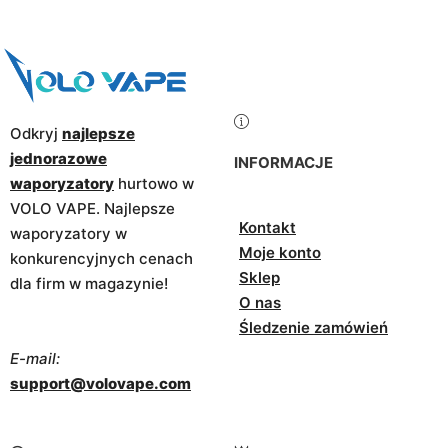
Odkryj
najlepsze
jednorazowe
INFORMACJE
waporyzatory
hurtowo w
VOLO VAPE. Najlepsze
Kontakt
waporyzatory w
Moje konto
konkurencyjnych cenach
Sklep
dla firm w magazynie!
O nas
Śledzenie zamówień
E-mail:
support@volovape.com