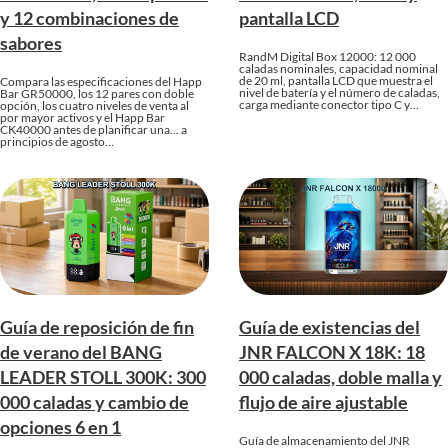
y 12 combinaciones de
pantalla LCD
sabores
RandM Digital Box 12000: 12 000
caladas nominales, capacidad nominal
de 20 ml, pantalla LCD que muestra el
Compara las especificaciones del Happ
nivel de batería y el número de caladas,
Bar GR50000, los 12 pares con doble
carga mediante conector tipo C y…
opción, los cuatro niveles de venta al
por mayor activos y el Happ Bar
CK40000 antes de planificar una... a
principios de agosto…
Guía de reposición de fin
Guía de existencias del
de verano del BANG
JNR FALCON X 18K: 18
LEADER STOLL 300K: 300
000 caladas, doble malla y
000 caladas y cambio de
flujo de aire ajustable
opciones 6 en 1
Guía de almacenamiento del JNR