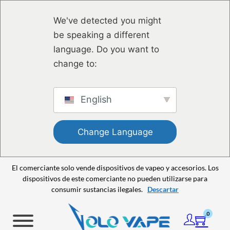
Saltar al contenido principal
Saltar al pie de página
We've detected you might
be speaking a different
language. Do you want to
change to:
English
Change Language
El comerciante solo vende dispositivos de vapeo y accesorios. Los
dispositivos de este comerciante no pueden utilizarse para
consumir sustancias ilegales.
Descartar
0