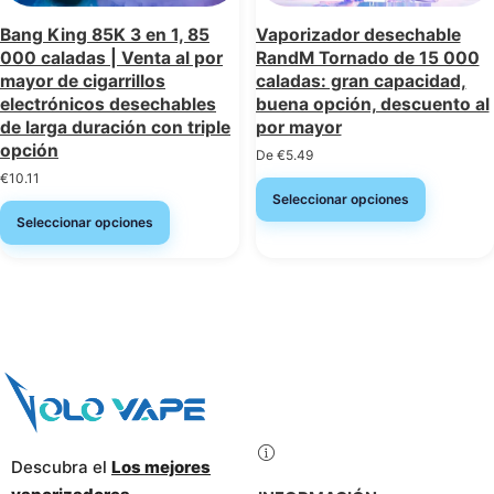
Bang King 85K 3 en 1, 85
Vaporizador desechable
000 caladas | Venta al por
RandM Tornado de 15 000
mayor de cigarrillos
caladas: gran capacidad,
electrónicos desechables
buena opción, descuento al
de larga duración con triple
por mayor
opción
De
€
5.49
€
10.11
Seleccionar opciones
Seleccionar opciones
Descubra el
Los mejores