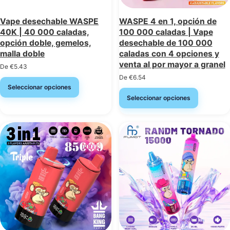
Vape desechable WASPE
WASPE 4 en 1, opción de
40K | 40 000 caladas,
100 000 caladas | Vape
opción doble, gemelos,
desechable de 100 000
malla doble
caladas con 4 opciones y
venta al por mayor a granel
De
€
5.43
De
€
6.54
Seleccionar opciones
Seleccionar opciones