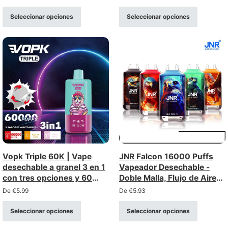
granel
opciones, vaporizador
desechable a granel
Seleccionar opciones
Seleccionar opciones
Vopk Triple 60K | Vape
JNR Falcon 16000 Puffs
desechable a granel 3 en 1
Vapeador Desechable -
con tres opciones y 60
Doble Malla, Flujo de Aire
000 caladas
Ajustable, Diseño de
De
€
5.99
De
€
5.93
Cristal
Seleccionar opciones
Seleccionar opciones