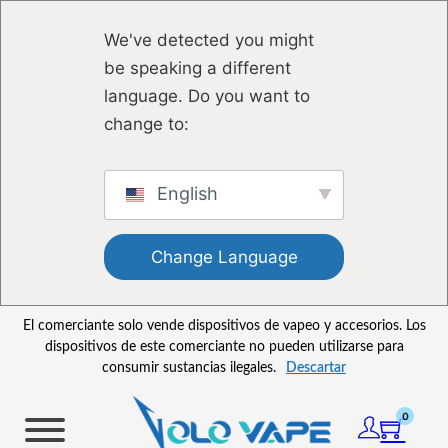
Saltar al contenido principal
Saltar al pie de página
We've detected you might
be speaking a different
language. Do you want to
change to:
English
Change Language
El comerciante solo vende dispositivos de vapeo y accesorios. Los
dispositivos de este comerciante no pueden utilizarse para
consumir sustancias ilegales.
Descartar
0