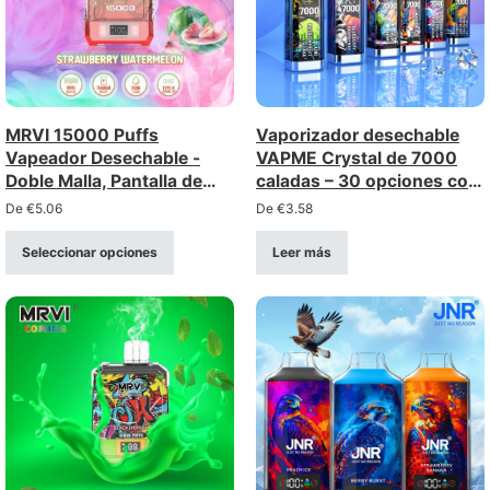
MRVI 15000 Puffs
Vaporizador desechable
Vapeador Desechable -
VAPME Crystal de 7000
Doble Malla, Pantalla de
caladas – 30 opciones con
Encendido, Lanyard
puerto de recarga tipo C
De
€
5.06
De
€
3.58
Seleccionar opciones
Leer más