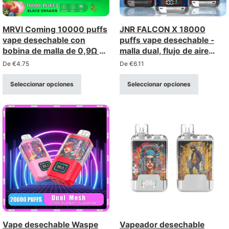
MRVI Coming 10000 puffs
JNR FALCON X 18000
vape desechable con
puffs vape desechable -
bobina de malla de 0,9Ω y
malla dual, flujo de aire
pantalla de potencia.
ajustable, pantalla digital
De
€
4.75
De
€
6.11
Seleccionar opciones
Seleccionar opciones
Vape desechable Waspe
Vapeador desechable