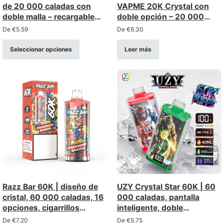
de 20 000 caladas con
VAPME 20K Crystal con
doble malla – recargable
doble opción – 20 000
con pantalla LCD
caladas, resistencia de
De
€
5.59
De
€
6.30
(intensidad 0-5%)
malla
Seleccionar opciones
Leer más
Razz Bar 60K | diseño de
UZY Crystal Star 60K | 60
cristal, 60 000 caladas, 16
000 caladas, pantalla
opciones, cigarrillos
inteligente, doble
electrónicos desechables a
resistencia de malla, 12
De
€
7.20
De
€
5.75