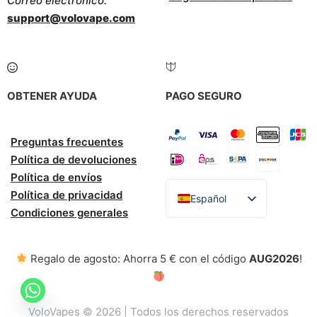
Correo electrónico:
support@volovape.com
OBTENER AYUDA
PAGO SEGURO
Preguntas frecuentes
Política de devoluciones
Política de envíos
Política de privacidad
Español
Condiciones generales
English
Italiano
Regalo de agosto: Ahorra 5 € con el código
AUG2026
!
Deutsch
Polski
VoloVapes © 2026 | Todos los derechos reservados
Nederlands