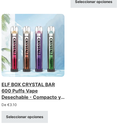
Seleccionar opciones
ELF BOX CRYSTAL BAR
600 Puffs Vape
Desechable - Compacto y
Recargable
De
€
3.10
Seleccionar opciones