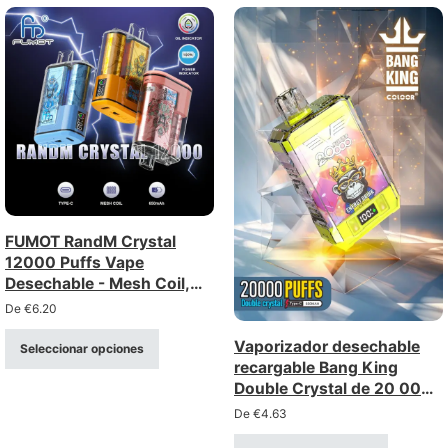
FUMOT RandM Crystal
12000 Puffs Vape
Desechable - Mesh Coil,
Recargable
De
€
6.20
Vaporizador desechable
Seleccionar opciones
recargable Bang King
Double Crystal de 20 000
caladas (intensidad 0-5%)
De
€
4.63
– Venta al por mayor