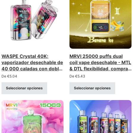
WASPE Crystal 40K:
MRVI 25000 puffs dual
vaporizador desechable de
coil vape desechable - MTL
40 000 caladas con doble
& DTL flexibilidad, compra
opción (opción doble) –
al por mayor al por mayor
De
€
5.04
De
€
5.43
venta al por mayor a granel
Seleccionar opciones
Seleccionar opciones