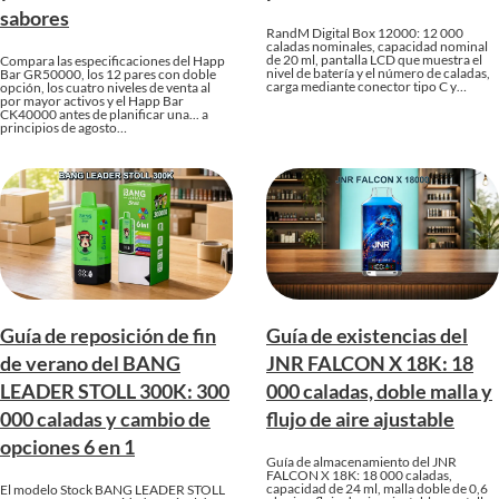
sabores
RandM Digital Box 12000: 12 000
caladas nominales, capacidad nominal
de 20 ml, pantalla LCD que muestra el
Compara las especificaciones del Happ
nivel de batería y el número de caladas,
Bar GR50000, los 12 pares con doble
carga mediante conector tipo C y…
opción, los cuatro niveles de venta al
por mayor activos y el Happ Bar
CK40000 antes de planificar una... a
principios de agosto…
Guía de reposición de fin
Guía de existencias del
de verano del BANG
JNR FALCON X 18K: 18
LEADER STOLL 300K: 300
000 caladas, doble malla y
000 caladas y cambio de
flujo de aire ajustable
opciones 6 en 1
Guía de almacenamiento del JNR
FALCON X 18K: 18 000 caladas,
capacidad de 24 ml, malla doble de 0,6
El modelo Stock BANG LEADER STOLL