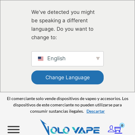
Saltar al contenido principal
Saltar al pie de página
We've detected you might
be speaking a different
language. Do you want to
change to:
English
Change Language
El comerciante solo vende dispositivos de vapeo y accesorios. Los
dispositivos de este comerciante no pueden utilizarse para
consumir sustancias ilegales.
Descartar
0