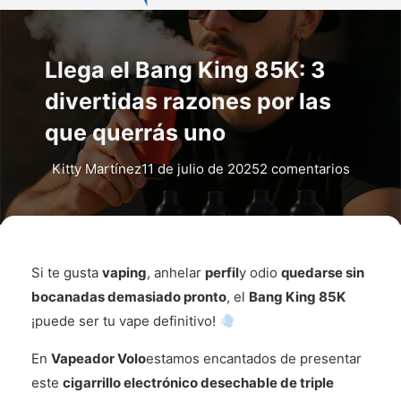
Llega el Bang King 85K: 3
divertidas razones por las
que querrás uno
Kitty Martínez
11 de julio de 2025
2 comentarios
Si te gusta
vaping
, anhelar
perfil
y odio
quedarse sin
bocanadas demasiado pronto
, el
Bang King 85K
¡puede ser tu vape definitivo!
En
Vapeador Volo
estamos encantados de presentar
este
cigarrillo electrónico desechable de triple