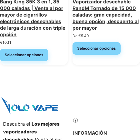
Bang King 85K 3 en 1, 85
Vaporizador desechable
000 caladas | Venta al por
RandM Tornado de 15 000
mayor de cigarrillos
caladas: gran capacidad,
electrónicos desechables
buena opción, descuento al
de larga duración con triple
por mayor
opción
De
€
5.49
€
10.11
Seleccionar opciones
Seleccionar opciones
Descubra el
Los mejores
vaporizadores
INFORMACIÓN
desechables
Venta al por