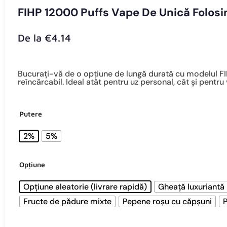
FIHP 12000 PUFFS VAPE DE UNICĂ FOLOSINȚĂ - REÎNCĂRCABILĂ, BOBINĂ M
FIHP 12000 Puffs Vape De Unică Folosin
De la
€
4.14
Bucurați-vă de o opțiune de lungă durată cu modelul FIH
reîncărcabil. Ideal atât pentru uz personal, cât și pentru
Putere
2%
5%
Opțiune
Opțiune aleatorie (livrare rapidă)
Gheață luxuriantă
Fructe de pădure mixte
Pepene roșu cu căpșuni