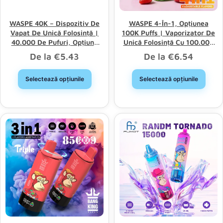
WASPE 40K – Dispozitiv De
WASPE 4-În-1, Opțiunea
Vapat De Unică Folosință |
100K Puffs | Vaporizator De
40.000 De Pufuri, Opțiune
Unică Folosință Cu 100.000
Dublă, Gemeni, Rețea Dublă
De Pufuri, Cu 4 Opțiuni Și
De la
€
5.43
De la
€
6.54
Vânzare En Gros
Selectează opțiunile
Selectează opțiunile