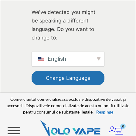
Sari la conținutul principal
Sari la subsol
We've detected you might
be speaking a different
language. Do you want to
change to:
English
Change Language
Comerciantul comercializează exclusiv dispozitive de vapat și
accesorii. Dispozitivele comercializate de acesta nu pot fi utilizate
pentru consumul de substanțe ilegale.
Respinge
0