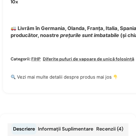
10
x
Livrăm în Germania, Olanda, Franța, Italia, Spania 
producător, noastre
prețurile sunt imbatabile
(și chi
Categorii:
FIHP
,
Diferite pufuri de vapoare de unică folosință
,
Vezi mai multe detalii despre produs mai jos
Descriere
Informații Suplimentare
Recenzii (4)