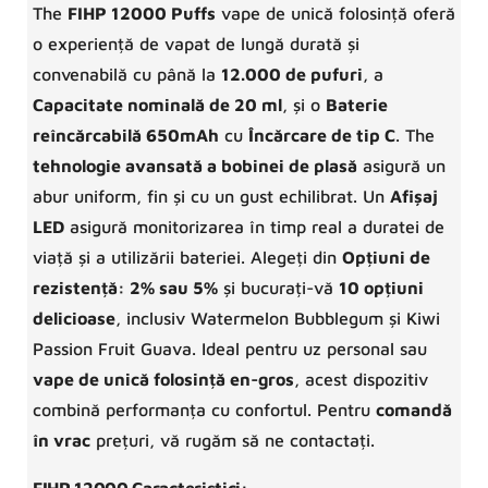
The
FIHP 12000 Puffs
vape de unică folosință oferă
o experiență de vapat de lungă durată și
convenabilă cu până la
12.000 de pufuri
, a
Capacitate nominală de 20 ml
, și o
Baterie
reîncărcabilă 650mAh
cu
Încărcare de tip C
. The
tehnologie avansată a bobinei de plasă
asigură un
abur uniform, fin și cu un gust echilibrat. Un
Afișaj
LED
asigură monitorizarea în timp real a duratei de
viață și a utilizării bateriei. Alegeți din
Opțiuni de
rezistență: 2% sau 5%
și bucurați-vă
10 opțiuni
delicioase
, inclusiv Watermelon Bubblegum și Kiwi
Passion Fruit Guava. Ideal pentru uz personal sau
vape de unică folosință en-gros
, acest dispozitiv
combină performanța cu confortul. Pentru
comandă
în vrac
prețuri, vă rugăm să ne contactați.
FIHP 12000 Caracteristici: