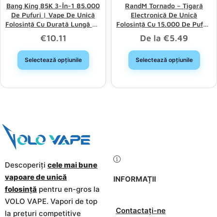
Bang King 85K 3-În-1 85.000
RandM Tornado – Țigară
De Pufuri | Vape De Unică
Electronică De Unică
Folosință Cu Durată Lungă De
Folosință Cu 15.000 De Pufuri
Viață Și Trei Opțiuni, Vânzare
– Capacitate Mare, Opțiune
€
10.11
De la
€
5.49
Cu Ridicata
Bună, Reducere La Vânzare
Cu Ridicata
Selectează opțiunile
Selectează opțiunile
Descoperiți
cele mai bune
vapoare de unică
INFORMAȚII
folosință
pentru en-gros la
VOLO VAPE. Vapori de top
Contactați-ne
la prețuri competitive