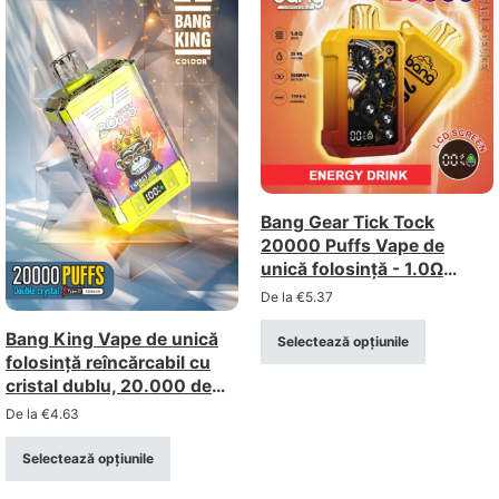
Bang Gear Tick Tock
20000 Puffs Vape de
unică folosință - 1.0Ω
Bobină Mesh, reîncărcabilă
De la
€
5.37
Bang King Vape de unică
Selectează opțiunile
folosință reîncărcabil cu
cristal dublu, 20.000 de
pufuri (intensitate 0-5%) –
De la
€
4.63
Vânzare cu ridicata
Selectează opțiunile