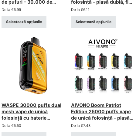
de pufuri – 30.000 de
folosință - plasă dublă, flux
pufuri (concentrație
de aer reglabil, afișaj digital
De la
€
5.99
De la
€
6.11
2%/5%)
Selectează opțiunile
Selectează opțiunile
WASPE 30000 puffs dual
AIVONO Boom Patriot
mesh vape de unică
Edition 25000 puffs vape
folosință cu baterie
de unică folosință - plasă
reîncărcabilă 850mah
dublă cu afișaj LCD
De la
€
5.50
De la
€
7.48