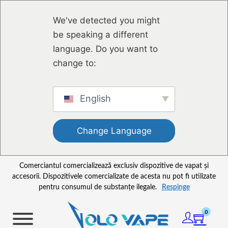
Sari la conținutul principal
Sari la subsol
We've detected you might
be speaking a different
language. Do you want to
change to:
English
Change Language
Comerciantul comercializează exclusiv dispozitive de vapat și
accesorii. Dispozitivele comercializate de acesta nu pot fi utilizate
pentru consumul de substanțe ilegale.
Respinge
0