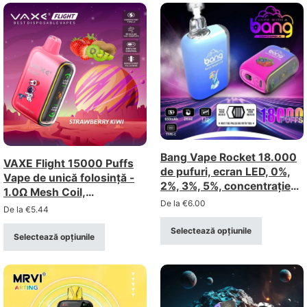
Bang Vape Rocket 18.000
VAXE Flight 15000 Puffs
de pufuri, ecran LED, 0%,
Vape de unică folosință -
2%, 3%, 5%, concentrație
1.0Ω Mesh Coil,
variabilă – Achiziție în vrac
De la
€
6.00
reîncărcabilă
De la
€
5.44
de țigări electronice de
unică folosință, vânzare cu
Selectează opțiunile
Selectează opțiunile
ridicata