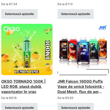
De la
€
7.34
De la
€
7.13
Selectează opțiunile
Selectează opțiunile
OKSO TORNADO 100K |
JNR Falcon 16000 Puffs
LED RGB, plasă dublă,
Vape de unică folosință -
vaporizator în vrac
Dual Mesh, flux de aer
reglabil, design Crystal
De la
€
6.19
De la
€
5.93
Selectează opțiunile
Selectează opțiunile