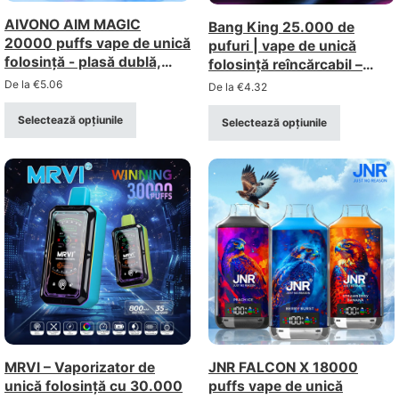
AIVONO AIM MAGIC
Bang King 25.000 de
20000 puffs vape de unică
pufuri | vape de unică
folosință - plasă dublă,
folosință reîncărcabil –
afișaj LCD
vânzare en gros
De la
€
5.06
De la
€
4.32
(concentrații: 0%, 2%, 3%,
5%)
Selectează opțiunile
Selectează opțiunile
MRVI – Vaporizator de
JNR FALCON X 18000
unică folosință cu 30.000
puffs vape de unică