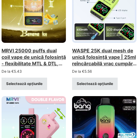
MRVI 25000 puffs dual
WASPE 25K dual mesh de
coil vape de unică folosință
unică folosință vape | 25ml
- flexibilitate MTL & DTL,
reîncărcabilă vrac cumpăra
cumpărare în vrac en-gros
en-gros
De la
€
5.43
De la
€
5.56
Selectează opțiunile
Selectează opțiunile