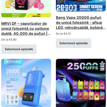
Bang Vape 20000 pufuri
de unică folosință - afișaj
MRVI DF – vaporizator de
LED, reîncărcabilă, bobină
unică folosință cu opțiune
mesh
dublă, 40.000 de pufuri |
De la
€
4.51
Sistem cu opțiune 2-în-1,
De la
€
5.80
Selectează opțiunile
capacitate nominală mare
de 40 ml
Selectează opțiunile