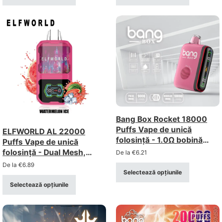
Bang Box Rocket 18000
Puffs Vape de unică
ELFWORLD AL 22000
folosință - 1.0Ω bobină
Puffs Vape de unică
Mesh, afișaj inteligent,
folosință - Dual Mesh,
De la
€
6.21
reîncărcabilă
afișaj digital, flux de aer
De la
€
6.89
reglabil
Selectează opțiunile
Selectează opțiunile