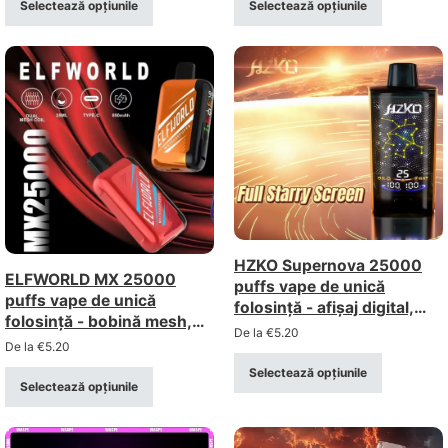
Selectează opțiunile
Selectează opțiunile
HZKO Supernova 25000
ELFWORLD MX 25000
puffs vape de unică
puffs vape de unică
folosință - afișaj digital,
folosință - bobină mesh,
flux de aer reglabil, bobină
De la
€
5.20
afișaj digital, flux de aer
De la
€
5.20
mesh
reglabil
Selectează opțiunile
Selectează opțiunile