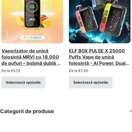
Vaporizator de unică
ELF BOX PULSE X 25000
folosință MRVI cu 18.000
Puffs Vape de unică
de pufuri – bobină dublă cu
folosință - AI Power, Dual
plasă și temperatură
Mesh, Afișaj 3D
De la
€
5.19
De la
€
7.49
reglabilă (concentrație
2%/5%)
Selectează opțiunile
Selectează opțiunile
Categorii de produse