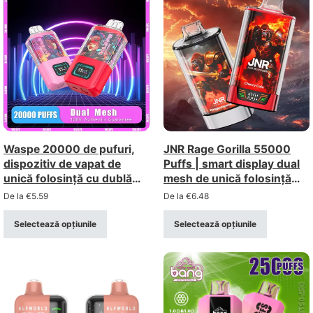
Waspe 20000 de pufuri,
JNR Rage Gorilla 55000
dispozitiv de vapat de
Puffs | smart display dual
unică folosință cu dublă
mesh de unică folosință
plasă – reîncărcabil, cu
vape
De la
€
5.59
De la
€
6.48
ecran LCD (intensitate 0-
5%)
Selectează opțiunile
Selectează opțiunile