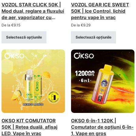
VOZOL STAR CLICK 50K |
VOZOL GEAR ICE SWEET
Mod dual, reglare a fluxului
50K | Ice Control, lichid
de aer, vaporizator cu
pentru vape în vrac
capacitate mare
De la
€
9.15
De la
€
9.29
Selectează opțiunile
Selectează opțiunile
OKSO KIT COMUTATOR
OKSO 6-în-1 120K |
50K | Rețea duală, afișaj
Comutator de opțiuni 6-în-
LED, Vape în vrac
1, Vape en gros