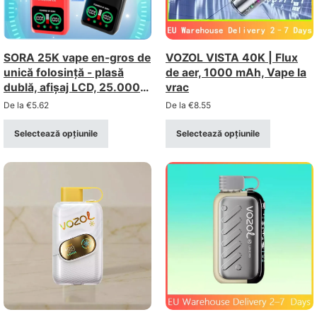
SORA 25K vape en-gros de
VOZOL VISTA 40K | Flux
unică folosință - plasă
de aer, 1000 mAh, Vape la
dublă, afișaj LCD, 25.000
vrac
de pufuri
De la
€
5.62
De la
€
8.55
Selectează opțiunile
Selectează opțiunile