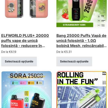
ELFWORLD PLUS+ 20000
Bang 25000 Puffs Vapă de
puffs vape de unică
unică folosință - 1.0Ω
folosință - reducere în
bobină Mesh, reîncărcabilă,
vrac, bobină mesh,
display
De la
€
6.19
De la
€
5.31
reîncărcabilă
Selectează opțiunile
Selectează opțiunile