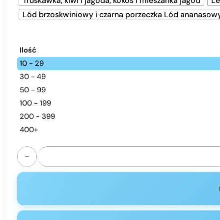
Truskawka, kiwi i jagoda, kokos i mieszanka jagód
Le
Lód brzoskwiniowy i czarna porzeczka Lód ananasowy i
Ilość
10 - 29
30 - 49
50 - 99
100 - 199
200 - 399
400+
ilość Bang Leader 110K Puffs | 6-mode smart disposable va