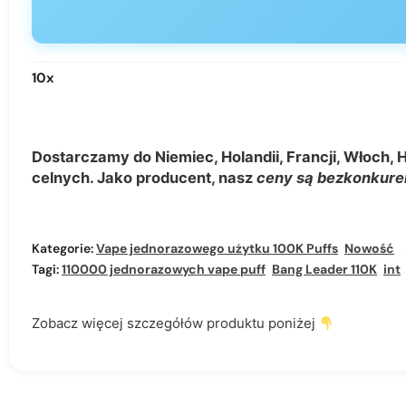
10
x
Dostarczamy do Niemiec, Holandii, Francji, Włoch, H
celnych. Jako producent, nasz
ceny są bezkonkure
Kategorie:
Vape jednorazowego użytku 100K Puffs
,
Nowość
,
Tagi:
110000 jednorazowych vape puff
,
Bang Leader 110K
,
inteligentny vape LED
Zobacz więcej szczegółów produktu poniżej