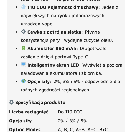
110 000 Pojemność dmuchawy:
Jeden z
największych na rynku jednorazowych
urządzeń vape.
Cewka z potrójną siatką:
Płynna
konsystencja pary i wydajne zużycie oleju.
Akumulator 850 mAh:
Długotrwałe
zasilanie dzięki portowi Type-C.
Inteligentny ekran LED:
Wyświetla poziom
naładowania akumulatora i zbiornika.
Opcje siły:
2%, 3% i 5% - odpowiednie dla
różnych zgodności regionalnych.
Specyfikacja produktu
Liczba zaciągnięć
Do 110 000
Opcja siły
2% / 3% / 5%
Option Modes
A, B, C, A+B, A+C, B+C