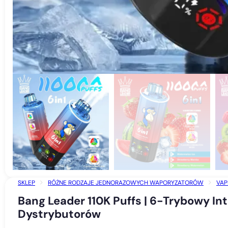
SKLEP
RÓŻNE RODZAJE JEDNORAZOWYCH WAPORYZATORÓW
VAP
BANG LEADER 110K PUFFS | 6-TRYBOWY INTELIGENTNY VAPE JEDNORA
Bang Leader 110K Puffs | 6-Trybowy I
Dystrybutorów