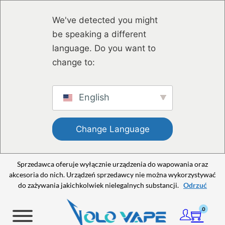
Przejdź do głównej treści
Przejdź do stopki
We've detected you might
be speaking a different
language. Do you want to
change to:
English
Change Language
Sprzedawca oferuje wyłącznie urządzenia do wapowania oraz
akcesoria do nich. Urządzeń sprzedawcy nie można wykorzystywać
do zażywania jakichkolwiek nielegalnych substancji.
Odrzuć
0