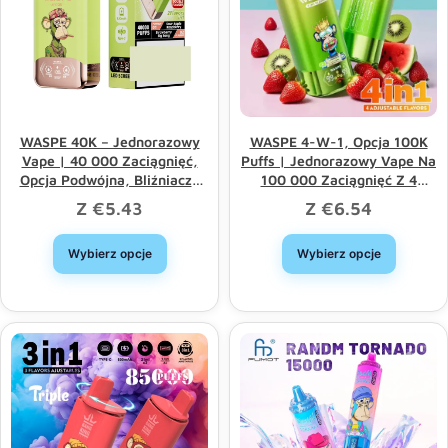
WASPE 40K – Jednorazowy
WASPE 4-W-1, Opcja 100K
Vape | 40 000 Zaciągnięć,
Puffs | Jednorazowy Vape Na
Opcja Podwójna, Bliźniacze
100 000 Zaciągnięć Z 4
Podwójne Siatki
Opcjami Oraz Sprzedaż
Z
€
5.43
Z
€
6.54
Hurtowa
Wybierz opcje
Wybierz opcje