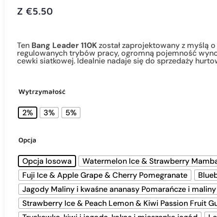
Z
€
5.50
Ten
Bang Leader 110K
został zaprojektowany z myślą 
regulowanych trybów pracy, ogromną pojemność wynos
cewki siatkowej. Idealnie nadaje się do sprzedaży hurtow
Wytrzymałość
2%
3%
5%
Opcja
Opcja losowa
Watermelon Ice & Strawberry Mamb
Fuji Ice & Apple Grape & Cherry Pomegranate
Blue
Jagody Maliny i kwaśne ananasy Pomarańcze i maliny
Strawberry Ice & Peach Lemon & Kiwi Passion Fruit G