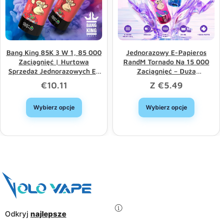
Bang King 85K 3 W 1, 85 000
Jednorazowy E-Papieros
Zaciągnięć | Hurtowa
RandM Tornado Na 15 000
Sprzedaż Jednorazowych E-
Zaciągnięć – Duża
Papierosów Z Potrójną Opcją
Pojemność, Dobry Wybór,
€
10.11
Z
€
5.49
I Długą Żywotnością
Rabat Hurtowy
Wybierz opcje
Wybierz opcje
Odkryj
najlepsze