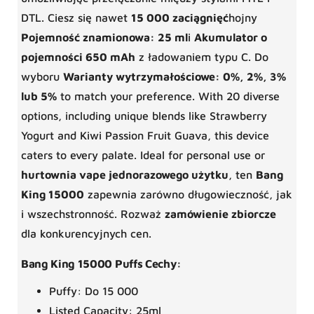
DTL. Ciesz się nawet
15 000 zaciągnięć
hojny
Pojemność znamionowa: 25 ml
i
Akumulator o
pojemności 650 mAh
z ładowaniem typu C. Do
wyboru
Warianty wytrzymałościowe: 0%, 2%, 3%
lub 5%
to match your preference. With 20 diverse
options, including unique blends like Strawberry
Yogurt and Kiwi Passion Fruit Guava, this device
caters to every palate. Ideal for personal use or
hurtownia vape jednorazowego użytku
, ten
Bang
King 15000
zapewnia zarówno długowieczność, jak
i wszechstronność. Rozważ
zamówienie zbiorcze
dla konkurencyjnych cen.
Bang King 15000 Puffs Cechy:
Puffy: Do 15 000
Listed Capacity: 25ml