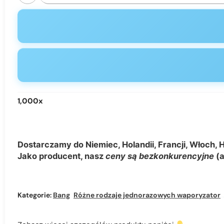
1,000
x
Dostarczamy do Niemiec, Holandii, Francji, Włoch, H
Jako producent, nasz
ceny są bezkonkurencyjne
(a
Kategorie:
Bang
,
Różne rodzaje jednorazowych waporyzatorów