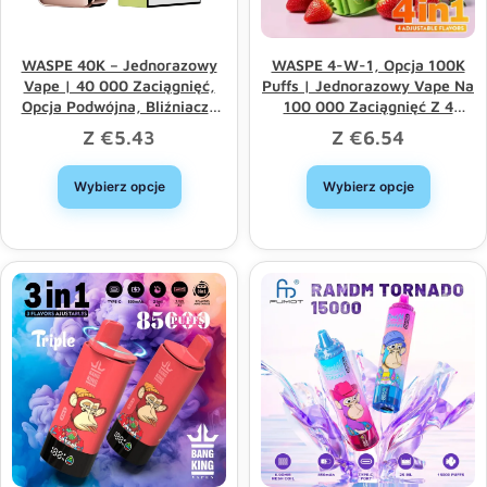
WASPE 40K – Jednorazowy
WASPE 4-W-1, Opcja 100K
Vape | 40 000 Zaciągnięć,
Puffs | Jednorazowy Vape Na
Opcja Podwójna, Bliźniacze
100 000 Zaciągnięć Z 4
Podwójne Siatki
Opcjami Oraz Sprzedaż
Z
€
5.43
Z
€
6.54
Hurtowa
Wybierz opcje
Wybierz opcje