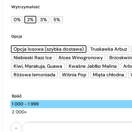
Wytrzymałość
0%
2%
3%
5%
Opcja
Opcja losowa (szybka dostawa)
Truskawka Arbuz
Niebieski Razz Ice
Aloes Winogronowy
Brzoskwin
Kiwi, Marakuja, Guawa
Kwaśne Jabłko Malina
Arb
Różowa lemoniada
Wiśnia Pop
Mięta chłodna
Ilość
1 000 - 1 999
2 000+
ilość Bang King 15000 puffs disposable vape - rechargeable