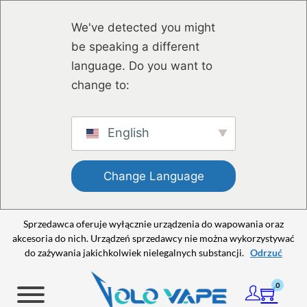
Przejdź do głównej treści
Przejdź do stopki
We've detected you might
be speaking a different
language. Do you want to
change to:
English
Change Language
Sprzedawca oferuje wyłącznie urządzenia do wapowania oraz
akcesoria do nich. Urządzeń sprzedawcy nie można wykorzystywać
do zażywania jakichkolwiek nielegalnych substancji.
Odrzuć
0