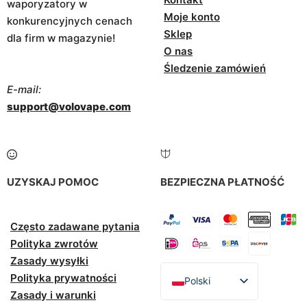
waporyzatory w
Moje konto
konkurencyjnych cenach
Sklep
dla firm w magazynie!
O nas
Śledzenie zamówień
E-mail:
support@volovape.com
UZYSKAJ POMOC
BEZPIECZNA PŁATNOŚĆ
Często zadawane pytania
Polityka zwrotów
Zasady wysyłki
Polityka prywatności
Polski
Zasady i warunki
English