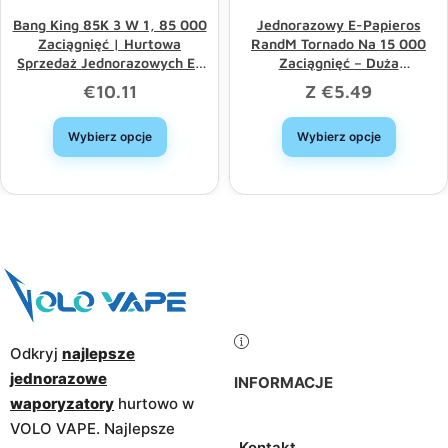
Bang King 85K 3 W 1, 85 000
Jednorazowy E-Papieros
Zaciągnięć | Hurtowa
RandM Tornado Na 15 000
Sprzedaż Jednorazowych E-
Zaciągnięć – Duża
Papierosów Z Potrójną Opcją
Pojemność, Dobry Wybór,
€
10.11
Z
€
5.49
I Długą Żywotnością
Rabat Hurtowy
Wybierz opcje
Wybierz opcje
Odkryj
najlepsze
jednorazowe
INFORMACJE
waporyzatory
hurtowo w
VOLO VAPE. Najlepsze
Kontakt