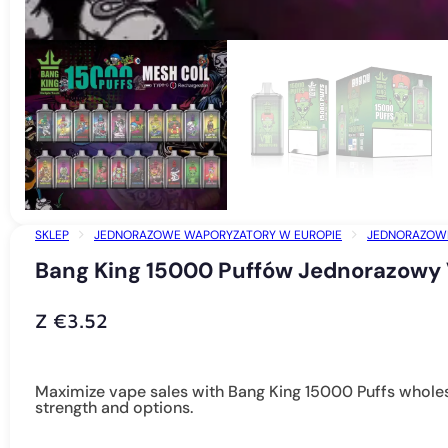
SKLEP
JEDNORAZOWE WAPORYZATORY W EUROPIE
JEDNORAZOW
BANG KING 15000 PUFFÓW JEDNORAZOWY VAPE - AKUMULATOR, REGUL
Bang King 15000 Puffów Jednorazowy 
Z
€
3.52
Maximize vape sales with Bang King 15000 Puffs wholesa
strength and options.