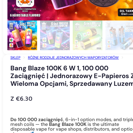
SKLEP
RÓŻNE RODZAJE JEDNORAZOWYCH WAPORYZATORÓW
VAPE JEDNORAZOWEGO UŻYTKU 100K PUFFS
Bang Blaze 100K 6 W 1, 100 000
BANG BLAZE 100K 6 W 1, 100 000 ZACIĄGNIĘĆ | JEDNORAZOWY E-PAPIERO
Zaciągnięć | Jednorazowy E-Papieros 
WIELOMA OPCJAMI, SPRZEDAWANY LUZEM
Wieloma Opcjami, Sprzedawany Luze
Z
€
6.30
Do 100 000 zaciągnięć
, 6-in-1 option modes, and tripl
mesh coils — the
Bang Blaze 100K
is the ultimate
disposable vape for vape shops, distributors, and opti