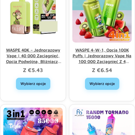
WASPE 40K – Jednorazowy
WASPE 4-W-1, Opcja 100K
Vape | 40 000 Zaciągnięć,
Puffs | Jednorazowy Vape Na
Opcja Podwójna, Bliźniacze
100 000 Zaciągnięć Z 4
Podwójne Siatki
Opcjami Oraz Sprzedaż
Z
€
5.43
Z
€
6.54
Hurtowa
Wybierz opcje
Wybierz opcje