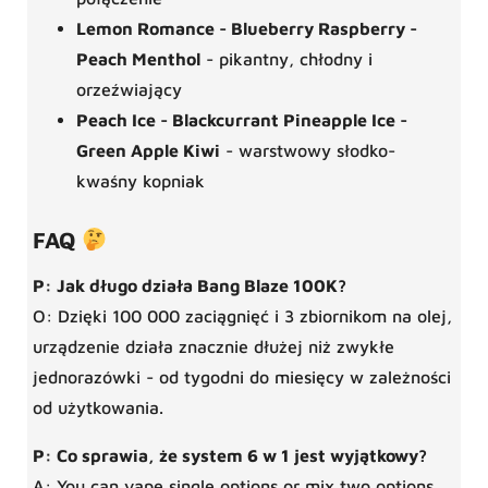
Lemon Romance - Blueberry Raspberry -
Peach Menthol
- pikantny, chłodny i
orzeźwiający
Peach Ice - Blackcurrant Pineapple Ice -
Green Apple Kiwi
- warstwowy słodko-
kwaśny kopniak
FAQ
P: Jak długo działa Bang Blaze 100K?
O: Dzięki 100 000 zaciągnięć i 3 zbiornikom na olej,
urządzenie działa znacznie dłużej niż zwykłe
jednorazówki - od tygodni do miesięcy w zależności
od użytkowania.
P: Co sprawia, że system 6 w 1 jest wyjątkowy?
A: You can vape single options or mix two options