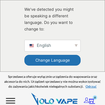
Przejdź do głównej treści
Przejdź do stopki
We've detected you might
be speaking a different
language. Do you want to
change to:
English
Change Language
Sprzedawca oferuje wyłącznie urządzenia do wapowania oraz
akcesoria do nich. Urządzeń sprzedawcy nie można wykorzystywać
do zażywania jakichkolwiek nielegalnych substancji.
Odrzuć
0