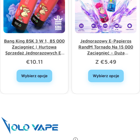
Bang King 85K 3 W 1, 85 000
Jednorazowy E-Papieros
Zaciągnięć | Hurtowa
RandM Tornado Na 15 000
Sprzedaż Jednorazowych E-
Zaciągnięć – Duża
Papierosów Z Potrójną Opcją
Pojemność, Dobry Wybór,
€
10.11
Z
€
5.49
I Długą Żywotnością
Rabat Hurtowy
Wybierz opcje
Wybierz opcje