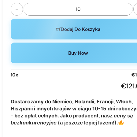
ilość Bang Blaze 100K 6-in-1 100000 Puffs | multi-option b
Dodaj Do Koszyka
Buy Now
10
x
€
€
121
Dostarczamy do Niemiec, Holandii, Francji, Włoch,
Hiszpanii i innych krajów w ciągu 10-15 dni robocz
- bez opłat celnych. Jako producent, nasz
ceny są
bezkonkurencyjne
(a jeszcze lepiej luzem!).