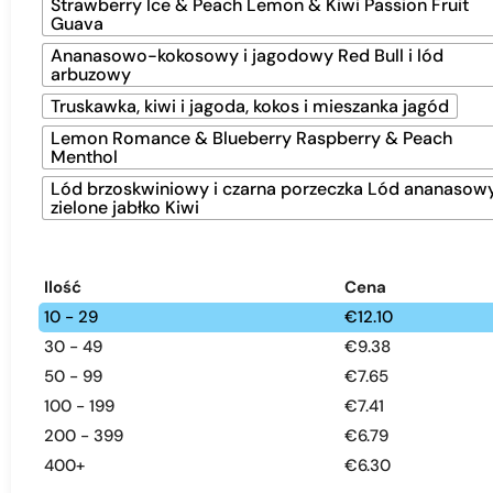
Strawberry Ice & Peach Lemon & Kiwi Passion Fruit
Guava
Ananasowo-kokosowy i jagodowy Red Bull i lód
arbuzowy
Truskawka, kiwi i jagoda, kokos i mieszanka jagód
Lemon Romance & Blueberry Raspberry & Peach
Menthol
Lód brzoskwiniowy i czarna porzeczka Lód ananasowy
zielone jabłko Kiwi
Ilość
Cena
10 - 29
€
12.10
30 - 49
€
9.38
50 - 99
€
7.65
100 - 199
€
7.41
200 - 399
€
6.79
400+
€
6.30