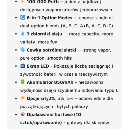
100,000 Puffs
- jeden z najdłużej
dostępnych waporyzatorów jednorazowych
6-in-1 Option Modes
— choose single or
dual-option blends (A, B, C, A+B, A+C, B+C)
3 zbiorniki oleju
— more capacity, more
variety, more fun
Cewka potrójnej siatki
— strong vapor,
pure option, smooth hits
Ekran LED
- Pokazuje liczbę zaciągnięć i
żywotność baterii w czasie rzeczywistym
Akumulator 850mAh
- niezawodna
wydajność dzięki szybkiemu ładowaniu typu C
Opcje siły
2%, 3%, 5% - odpowiednie dla
początkujących i byłych palaczy
Opakowanie hurtowe (10
sztuk/opakowanie)
- gotowy dla sklepów