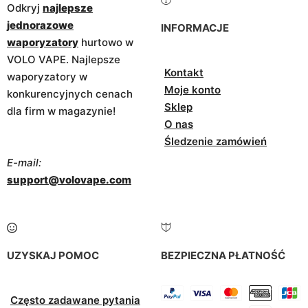
Odkryj
najlepsze
jednorazowe
INFORMACJE
waporyzatory
hurtowo w
VOLO VAPE. Najlepsze
Kontakt
waporyzatory w
Moje konto
konkurencyjnych cenach
Sklep
dla firm w magazynie!
O nas
Śledzenie zamówień
E-mail:
support@volovape.com
UZYSKAJ POMOC
BEZPIECZNA PŁATNOŚĆ
Często zadawane pytania