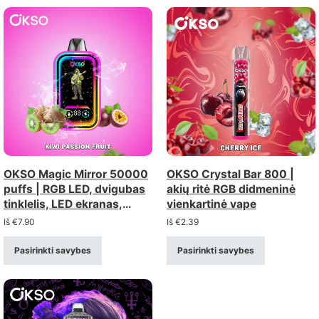
OKSO Magic Mirror 50000
OKSO Crystal Bar 800 |
puffs | RGB LED, dvigubas
akių ritė RGB didmeninė
tinklelis, LED ekranas,
vienkartinė vape
vienkartinis vape
Iš
€
7.90
Iš
€
2.39
Pasirinkti savybes
Pasirinkti savybes