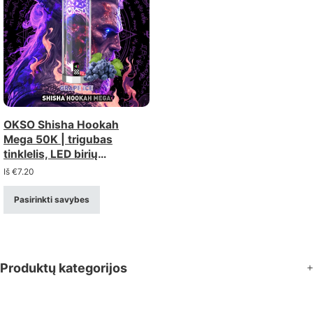
OKSO Shisha Hookah
Mega 50K | trigubas
tinklelis, LED birių
vienkartinių vape
Iš
€
7.20
Pasirinkti savybes
Produktų kategorijos