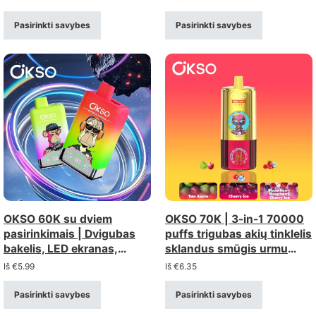
cigaretėmis
Pasirinkti savybes
Pasirinkti savybes
OKSO 60K su dviem
OKSO 70K | 3-in-1 70000
pasirinkimais | Dvigubas
puffs trigubas akių tinklelis
bakelis, LED ekranas,
sklandus smūgis urmu
didmeninis elektroninių
vienkartiniai vape
Iš
€
5.99
Iš
€
6.35
cigarečių rūkymas
Pasirinkti savybes
Pasirinkti savybes