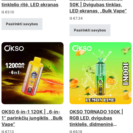
tinklelio ritė, LED ekranas
50K | Dvigubas tinklas,
LED ekranas, „Bulk Vape“
Iš
€
5.10
Iš
€
7.34
Pasirinkti savybes
Pasirinkti savybes
OKSO 6-in-1 120K | „6-in-
OKSO TORNADO 100K |
1“ parinkčių jungiklis, „Bulk
RGB LED, dvigubas
Vape“
tinklelis, didmeninė
prekyba elektroninėmis
Iš
€
7.13
Iš
€
6.19