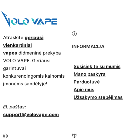
Atraskite
geriausi
vienkartiniai
INFORMACIJA
vapes
didmeninė prekyba
VOLO VAPE. Geriausi
Susisiekite su mumis
garintuvai
Mano paskyra
konkurencingomis kainomis
Parduotuvė
įmonėms sandėlyje!
Apie mus
Užsakymo stebėjimas
El. paštas:
support@volovape.com