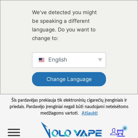
Pereiti prie pagrindinio turinio
Pereiti prie puslapio apačios
We've detected you might
be speaking a different
language. Do you want to
change to:
English
Change Language
Šis pardavėjas prekiauja tik elektroninių cigarečių įrenginiais ir
priedais. Pardavėjo įrenginiai negali būti naudojami neteisėtoms
medžiagoms vartoti.
Atšaukti
0