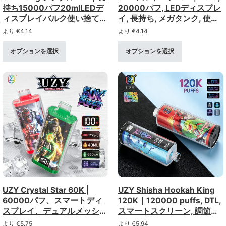
持ち15000パフ20mlLEDデ
20000パフ, LEDディスプレ
ィスプレイバルク使い捨て
イ, 長持ち, メガタンク, 使い
VAPE
捨てVAPE卸売り
より
€
4.14
より
€
4.14
オプションを選択
オプションを選択
UZY Crystal Star 60K |
UZY Shisha Hookah King
60000パフ、スマートディ
120K｜120000 puffs, DTL,
スプレイ、デュアルメッシュ
スマートスクリーン, 調節可
コイル、12種類のオプショ
能なエアフロー, バルク使い
より
€
5.75
より
€
5.94