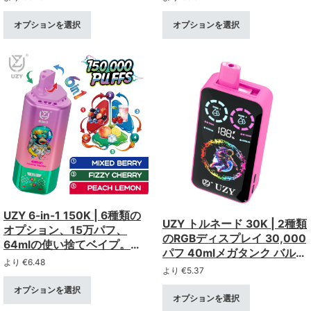
ン、まとめ買い用使い捨てベ
捨てVAPE
イプ
オプションを選択
オプションを選択
UZY 6-in-1 150K | 6種類の
UZY トルネード 30K | 2種類
オプション、15万パフ、
のRGBディスプレイ 30,000
64mlの使い捨てベイプ。ス
パフ 40mlメガタンク バルク
マートスクリーンと4重メッ
より
€
6.48
用使い捨てベイプ
より
€
5.37
シュコイル搭載
オプションを選択
オプションを選択