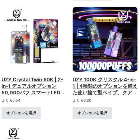
UZY Crystal Twin 50K | 2-
UZY 100K クリスタル 4-in-
in-1 デュアルオプション
1 | 4種類のオプションを備え
50,000パフ スマートLEDデ
た使い捨て型ベイプ、クアッ
ィスプレイ 40ml 超大容量
ドメッシュコイル、LEDスマ
より
€
5.04
より
€
6.30
卸売り
ートディスプレイ
オプションを選択
オプションを選択