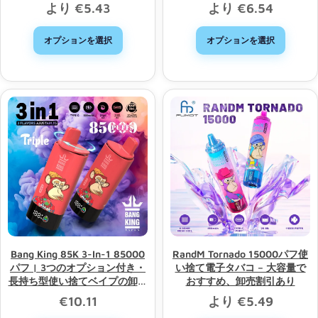
プ、卸売販売
より
€
5.43
より
€
6.54
オプションを選択
オプションを選択
Bang King 85K 3-In-1 85000
RandM Tornado 15000パフ使
パフ | 3つのオプション付き・
い捨て電子タバコ – 大容量で
長持ち型使い捨てベイプの卸売
おすすめ、卸売割引あり
り
€
10.11
より
€
5.49