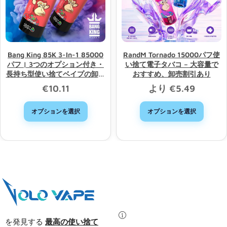
Bang King 85K 3-In-1 85000
RandM Tornado 15000パフ使
パフ | 3つのオプション付き・
い捨て電子タバコ – 大容量で
長持ち型使い捨てベイプの卸売
おすすめ、卸売割引あり
り
€
10.11
より
€
5.49
オプションを選択
オプションを選択
を発見する
最高の使い捨て