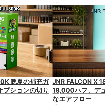
に…
 300K 晩夏の補充ガ
JNR FALCON 
1オプションの切り
18,000パフ、
なエアフロー