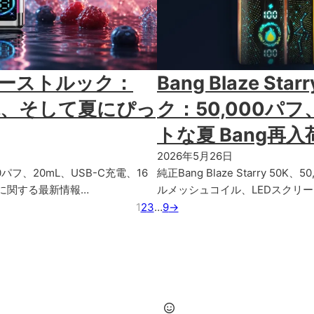
 ファーストルック：
Bang Blaze St
充電、そして夏にぴっ
ク：50,000パ
トな夏 Bang再入
2026年5月26日
000パフ、20mL、USB-C充電、16
純正Bang Blaze Starry 
に関する最新情報…
ルメッシュコイル、LEDスクリーン、
1
2
3
…
9
→