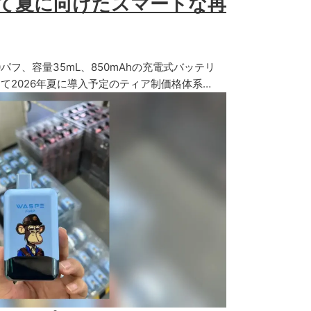
そして夏に向けたスマートな再
,000パフ、容量35mL、850mAhの充電式バッテリ
て2026年夏に導入予定のティア制価格体系…