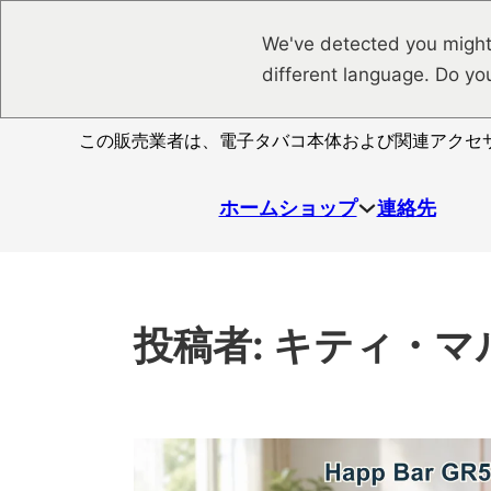
メインコンテンツへスキップ
フッターへスキップ
We've detected you might
different language. Do yo
この販売業者は、電子タバコ本体および関連アクセ
ホーム
ショップ
連絡先
投稿者:
キティ・マ