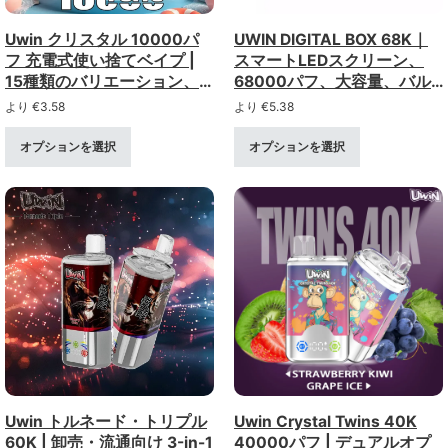
Uwin クリスタル 10000パ
UWIN DIGITAL BOX 68K｜
フ 充電式使い捨てベイプ |
スマートLEDスクリーン、
15種類のバリエーション、0
68000パフ、大容量、バル
～5%の強度、まとめ買い・
ク使い捨てVAPE
より
€
3.58
より
€
5.38
卸売り
オプションを選択
オプションを選択
Uwin トルネード・トリプル
Uwin Crystal Twins 40K
60K | 卸売・流通向け 3-in-1
40000パフ | デュアルオプ