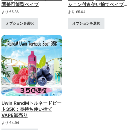
調整可能型ベイプ
ション付き使い捨てベイプの
卸売り
より
€
5.86
より
€
5.04
オプションを選択
オプションを選択
Uwin RandMトルネードビー
ト35K：長持ち使い捨て
VAPE卸売り
より
€
4.94