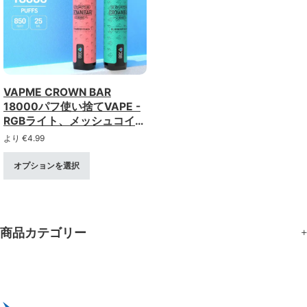
VAPME CROWN BAR
18000パフ使い捨てVAPE -
RGBライト、メッシュコイ
ル、充電式
より
€
4.99
オプションを選択
商品カテゴリー