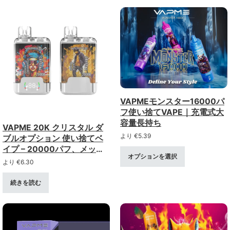
VAPMEモンスター16000パ
フ使い捨てVAPE｜充電式大
容量長持ち
VAPME 20K クリスタル ダ
より
€
5.39
ブルオプション 使い捨てベ
イプ – 20000パフ、メッシ
オプションを選択
ュコイル
より
€
6.30
続きを読む