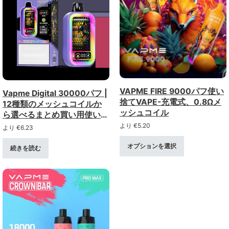
VAPME FIRE 9000パフ使い
Vapme Digital 30000パフ |
捨てVAPE-充電式、0.8Ωメ
12種類のメッシュコイルか
ッシュコイル
ら選べるまとめ買い用使い捨
てベイプ
より
€
5.20
より
€
6.23
オプションを選択
続きを読む