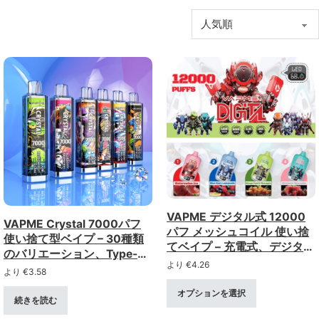
VAPME デジタル式 12000
VAPME Crystal 7000パフ
パフ メッシュコイル 使い捨
使い捨て型ベイプ – 30種類
てベイプ – 充電式、デジタル
のバリエーション、Type-C
ディスプレイ付き（0～5%
より
€
4.26
充電対応
より
€
3.58
強度）
オプションを選択
続きを読む