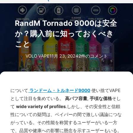
RandM Tornado 9000は安全
か？購入前に知っておくべき
こと
VOLO VAPE
11月 23, 2024
2件のコメント
について
ランドーム・トルネード9000
使い捨てVAPE
として注目を集めている。
高パフ容量
,
手頃な価格
そし
て
wide variety of profiles
.しかし、その安全性と信頼
性についての疑問は、ベイパーの間で激しい議論につな
がっている。その性能を称賛するユーザーがいる一方
で、品質や健康への影響に懸念を示すユーザーもいる。