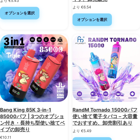
より
€
5.43
より
€
6.54
オプションを選択
オプションを選択
Bang King 85K 3-in-1
RandM Tornado 15000パフ
85000パフ | 3つのオプショ
使い捨て電子タバコ – 大容量
ン付き・長持ち型使い捨てベ
でおすすめ、卸売割引あり
イプの卸売り
より
€
5.49
€
10.11