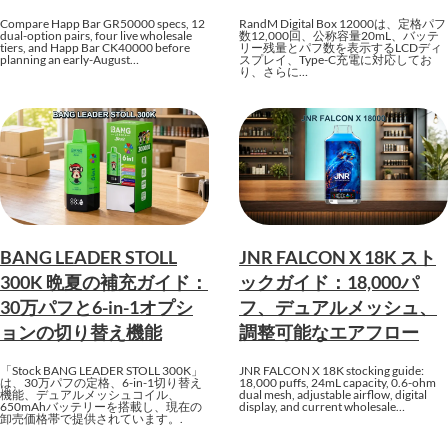
Compare Happ Bar GR50000 specs, 12
RandM Digital Box 12000は、定格パフ
dual-option pairs, four live wholesale
数12,000回、公称容量20mL、バッテ
tiers, and Happ Bar CK40000 before
リー残量とパフ数を表示するLCDディ
planning an early-August…
スプレイ、Type-C充電に対応してお
り、さらに…
BANG LEADER STOLL
JNR FALCON X 18K スト
300K 晩夏の補充ガイド：
ックガイド：18,000パ
30万パフと6-in-1オプシ
フ、デュアルメッシュ、
ョンの切り替え機能
調整可能なエアフロー
「Stock BANG LEADER STOLL 300K」
JNR FALCON X 18K stocking guide:
は、30万パフの定格、6-in-1切り替え
18,000 puffs, 24mL capacity, 0.6-ohm
機能、デュアルメッシュコイル、
dual mesh, adjustable airflow, digital
650mAhバッテリーを搭載し、現在の
display, and current wholesale…
卸売価格帯で提供されています。.