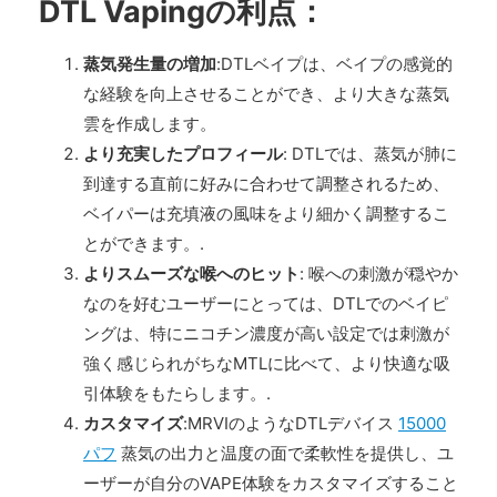
DTL Vapingの利点：
蒸気発生量の増加
:DTLベイプは、ベイプの感覚的
な経験を向上させることができ、より大きな蒸気
雲を作成します。
より充実したプロフィール
: DTLでは、蒸気が肺に
到達する直前に好みに合わせて調整されるため、
ベイパーは充填液の風味をより細かく調整するこ
とができます。.
よりスムーズな喉へのヒット
: 喉への刺激が穏やか
なのを好むユーザーにとっては、DTLでのベイピ
ングは、特にニコチン濃度が高い設定では刺激が
強く感じられがちなMTLに比べて、より快適な吸
引体験をもたらします。.
カスタマイズ
:MRVIのようなDTLデバイス
15000
パフ
蒸気の出力と温度の面で柔軟性を提供し、ユ
ーザーが自分のVAPE体験をカスタマイズすること