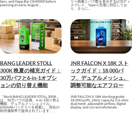
tiers, and Happ Bar CK40000 before
リー残量とパフ数を表示するLCDディ
planning an early-August…
スプレイ、Type-C充電に対応してお
り、さらに…
BANG LEADER STOLL
JNR FALCON X 18K スト
300K 晩夏の補充ガイド：
ックガイド：18,000パ
30万パフと6-in-1オプシ
フ、デュアルメッシュ、
ョンの切り替え機能
調整可能なエアフロー
「Stock BANG LEADER STOLL 300K」
JNR FALCON X 18K stocking guide:
は、30万パフの定格、6-in-1切り替え
18,000 puffs, 24mL capacity, 0.6-ohm
機能、デュアルメッシュコイル、
dual mesh, adjustable airflow, digital
650mAhバッテリーを搭載し、現在の
display, and current wholesale…
卸売価格帯で提供されています。.