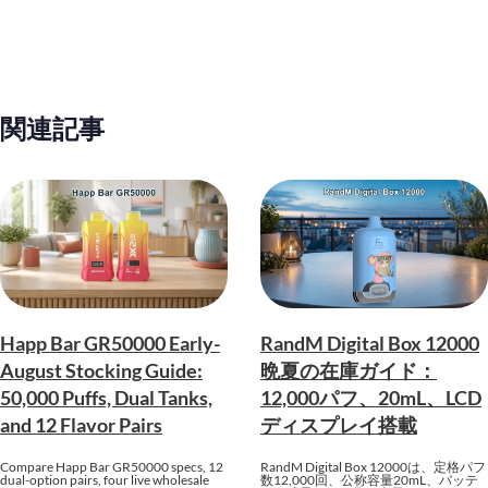
関連記事
Happ Bar GR50000 Early-
RandM Digital Box 12000
August Stocking Guide:
晩夏の在庫ガイド：
50,000 Puffs, Dual Tanks,
12,000パフ、20mL、LCD
and 12 Flavor Pairs
ディスプレイ搭載
Compare Happ Bar GR50000 specs, 12
RandM Digital Box 12000は、定格パフ
dual-option pairs, four live wholesale
数12,000回、公称容量20mL、バッテ