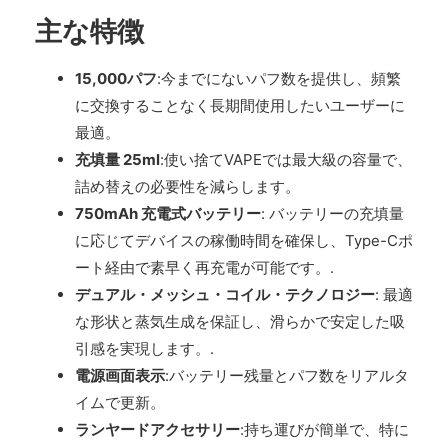
主な特徴
15,000パフ
:今までにないパフ数を提供し、頻繁
に交換することなく長期間使用したいユーザーに
最適。
充填量 25ml
:使い捨てVAPEでは最大級の容量で、
詰め替えの必要性を減らします。
750mAh 充電式バッテリー
: バッテリーの充填量
に応じてデバイスの稼働時間を確保し、Type-Cポ
ート経由で素早く再充電が可能です。.
デュアル・メッシュ・コイル・テクノロジー
: 最適
な形状と蒸気生成を保証し、滑らかで安定した吸
引感を実現します。.
電源画面表示
:バッテリー残量とパフ数をリアルタ
イムで更新。
ランヤードアクセサリー
:持ち運びが簡単で、特に