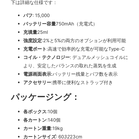
下は詳細な仕様です：
パフ
: 15,000
バッテリー容量
750mAh（充電式）
充填量
25ml
強度設定
:2%と5%の両方のオプションが利用可能
充電ポート
:高速で効率的な充電が可能なType-C
コイル・テクノロジー
: デュアルメッシュコイルに
より、安定したバランスの取れた蒸気を生成
電源画面表示
:バッテリー残量とパフ数を表示
アクセサリー
:携帯に便利なストラップ付き
パッケージング：
各ボックス
:10個
各カートン
:140個
カートン重量
:19kg
カートンサイズ
: 60
32
23cm