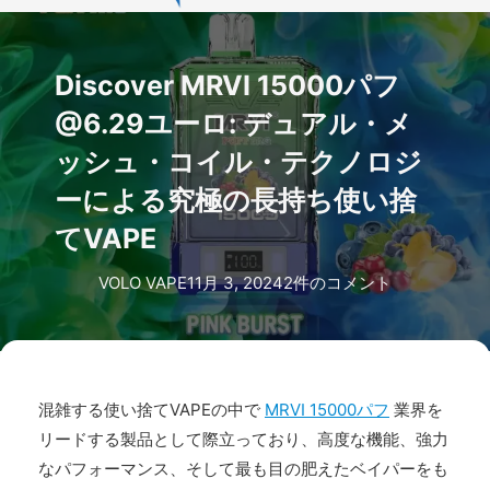
Discover MRVI 15000パフ
@6.29ユーロ: デュアル・メ
ッシュ・コイル・テクノロジ
ーによる究極の長持ち使い捨
てVAPE
VOLO VAPE
11月 3, 2024
2件のコメント
混雑する使い捨てVAPEの中で
MRVI 15000パフ
業界を
リードする製品として際立っており、高度な機能、強力
なパフォーマンス、そして最も目の肥えたベイパーをも